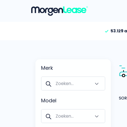
53.129 
Vind jouw auto
Gehele aanbod
Bekijk volledig aanbod
Merk
Gezinsauto’s
Bekijk alle gezinsauto’
Hele aanbod
Bekijk alle stadsauto’s
Model
EV’s/Hybrides
Bekijk alle electrische 