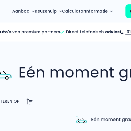
Aanbod
Keuzehulp
Calculator
Informatie
auto's
van premium partners
Direct telefonisch
advies
01
Top 5 populaire merken
Hoeveel kan ik lenen?
Mercedes-Benz
Over ons
Bereken in één minuut
(3500+ auto's)
Eén moment gr
Gehele FAQ’s
Calculator
Volkswagen
Bekijk volledige FAQ’s
s
Maandbedrag berekenen
(4500+ auto's)
Zakelijk
Offerte vergelijken
Volvo
Vragen over zakelijk
Wij geven jou een betere deal
(1000+ auto's)
Particulier
Audi
Vragen over particulier
auto’s
(2000+ auto's)
Eén moment graag
Jouw aanvraag