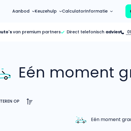
Aanbod
Keuzehulp
Calculator
Informatie
auto's
van premium partners
Direct telefonisch
advies
01
Top 5 populaire merken
Hoeveel kan ik lenen?
Mercedes-Benz
Over ons
Bereken in één minuut
(3500+ auto's)
Eén moment gr
Gehele FAQ’s
Calculator
Volkswagen
Bekijk volledige FAQ’s
s
Maandbedrag berekenen
(4500+ auto's)
Zakelijk
Offerte vergelijken
Volvo
Vragen over zakelijk
Wij geven jou een betere deal
(1000+ auto's)
Particulier
Audi
Vragen over particulier
auto’s
(2000+ auto's)
Eén moment graag
Jouw aanvraag