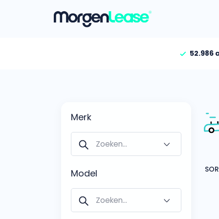
52.986 
Vind jouw auto
Gehele aanbod
Bekijk volledig aanbod
Merk
Gezinsauto’s
Bekijk alle gezinsauto’
Hele aanbod
Bekijk alle stadsauto’s
Model
EV’s/Hybrides
Bekijk alle electrische 