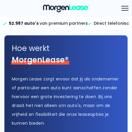
52.987 auto's
van premium partners
Direct telefonisc
Aanbod
Vind jouw auto
Keuzehulp
Hoe werkt
We staan voor je klaar!
Calculator
Gehele aanbod
MorgenLease®
Bekijk volledig aanbod
Informatie
Hoeveel kan ik lenen?
Bereken in één minuut
FAQ per categorie
Gezinsauto’s
Morgen Lease zorgt ervoor dat jij als ondernemer
Bekijk alle gezinsauto’s
of particulier een auto kunt aanschaffen zonder
Calculator
Over ons
Maandbedrag berekenen
hiervoor een grote investering te doen. Bij ons
Hele aanbod
draait het niet alleen om auto's, maar om de
Bekijk alle stadsauto’s
Gehele FAQ’s
Offerte vergelijken
vrijheid en flexibiliteit die onze leaseopties je
Bekijk volledige FAQ’s
Wij geven jou een betere deal
kunnen bieden.
EV’s/Hybrides
Bekijk alle electrische auto’s