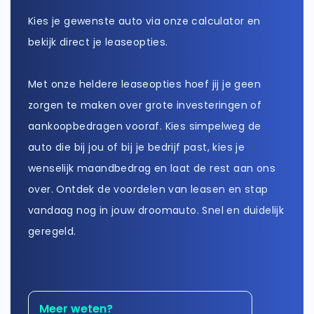
Zakelijk
Vragen over zakelijk
Kies je gewenste auto via onze calculator en
Bedrijfswagens
bekijk direct je leaseopties.
Bekijk alle bedrijfswagens
Particulier
Vragen over particulier
Met onze heldere leaseopties hoef jij je geen
Budgetwagens
Bekijk alle budgetwagens
zorgen te maken over grote investeringen of
Jouw aanvraag
Vragen over jouw aanvraag
aankoopbedragen vooraf. Kies simpelweg de
Top 5 populaire merken
auto die bij jou of bij je bedrijf past, kies je
Leasevormen
wenselijk maandbedrag en laat de rest aan ons
Mercedes-Benz
Vragen over leasevormen
(3500+ auto's)
over. Ontdek de voordelen van leasen en stap
vandaag nog in jouw droomauto. Snel en duidelijk
Volkswagen
geregeld.
(4500+ auto's)
Volvo
(1000+ auto's)
Meer weten?