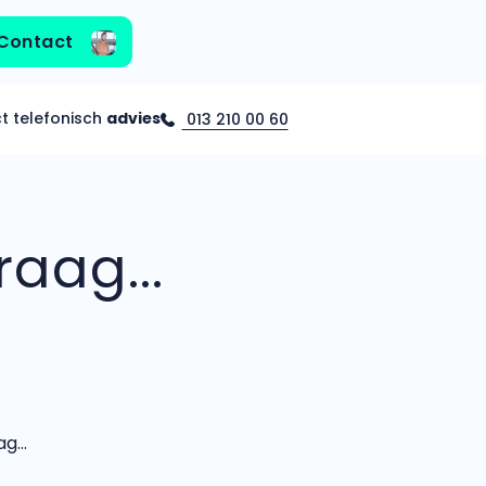
Contact
ct telefonisch
advies
013 210 00 60
aag...
...