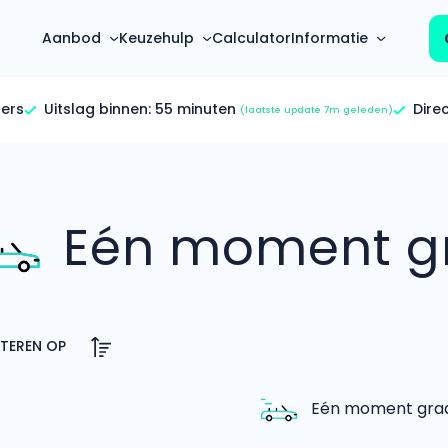
Aanbod
Keuzehulp
Calculator
Informatie
ers
Uitslag binnen:
55 minuten
Dire
(laatste update 7m geleden)
Top 5 populaire merken
Hoeveel kan ik lenen?
Mercedes-Benz
Over ons
Bereken in één minuut
(3500+ auto's)
Eén moment gr
Gehele FAQ’s
Calculator
Volkswagen
Bekijk volledige FAQ’s
s
Maandbedrag berekenen
(4500+ auto's)
Zakelijk
Offerte vergelijken
Volvo
Vragen over zakelijk
Wij geven jou een betere deal
(1000+ auto's)
Particulier
Audi
Vragen over particulier
auto’s
(2000+ auto's)
Eén moment graag
Jouw aanvraag