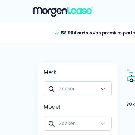
52.954 auto's
van premium partn
Vind jouw auto
Gehele aanbod
Bekijk volledig aanbod
Merk
Gezinsauto’s
Bekijk alle gezinsauto’
Hele aanbod
Bekijk alle stadsauto’s
Model
EV’s/Hybrides
Bekijk alle electrische 