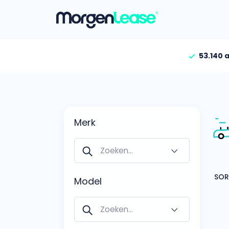
53.140 
Vind jouw auto
Gehele aanbod
Bekijk volledig aanbod
Merk
Gezinsauto’s
Bekijk alle gezinsauto’
Hele aanbod
Bekijk alle stadsauto’s
Model
EV’s/Hybrides
Bekijk alle electrische 