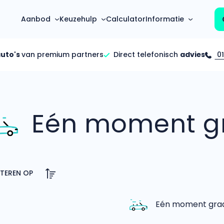
Aanbod
Keuzehulp
Calculator
Informatie
auto's
van premium partners
Direct telefonisch
advies
01
Top 5 populaire merken
Hoeveel kan ik lenen?
Mercedes-Benz
Over ons
Bereken in één minuut
(3500+ auto's)
Eén moment gr
Gehele FAQ’s
Calculator
Volkswagen
Bekijk volledige FAQ’s
s
Maandbedrag berekenen
(4500+ auto's)
Zakelijk
Offerte vergelijken
Volvo
Vragen over zakelijk
Wij geven jou een betere deal
(1000+ auto's)
Particulier
Audi
Vragen over particulier
auto’s
(2000+ auto's)
Eén moment graag
Jouw aanvraag