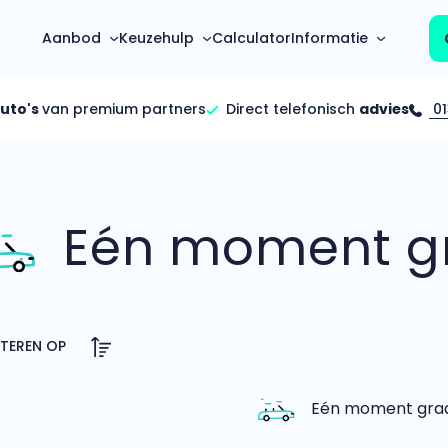
Aanbod
Keuzehulp
Calculator
Informatie
auto's
van premium partners
Direct telefonisch
advies
01
Top 5 populaire merken
Hoeveel kan ik lenen?
Mercedes-Benz
Over ons
Bereken in één minuut
(3500+ auto's)
Eén moment gr
Gehele FAQ’s
Calculator
Volkswagen
Bekijk volledige FAQ’s
s
Maandbedrag berekenen
(4500+ auto's)
Zakelijk
Offerte vergelijken
Volvo
Vragen over zakelijk
Wij geven jou een betere deal
(1000+ auto's)
Particulier
Audi
Vragen over particulier
auto’s
(2000+ auto's)
Eén moment graag
Jouw aanvraag