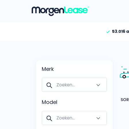
53.016 
Vind jouw auto
Gehele aanbod
Bekijk volledig aanbod
Merk
Gezinsauto’s
Bekijk alle gezinsauto’
Hele aanbod
Bekijk alle stadsauto’s
Model
EV’s/Hybrides
Bekijk alle electrische 