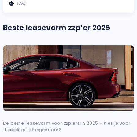
Zakelijk
FAQ
Vragen over zakelijk
Bedrijfswagens
Bekijk alle bedrijfswagens
Particulier
Beste leasevorm zzp’er 2025
Vragen over particulier
Budgetwagens
Bekijk alle budgetwagens
Jouw aanvraag
Vragen over jouw aanvraag
Top 5 populaire merken
Leasevormen
Mercedes-Benz
Vragen over leasevormen
(3500+ auto's)
Volkswagen
(4500+ auto's)
Volvo
De beste leasevorm voor zzp’ers in 2025 – Kies je voor
(1000+ auto's)
flexibiliteit of eigendom?