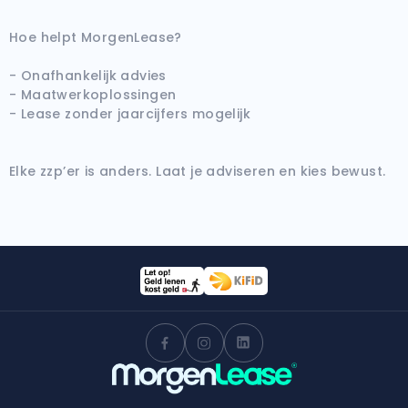
Hoe helpt MorgenLease?
- Onafhankelijk advies
- Maatwerkoplossingen
- Lease zonder jaarcijfers mogelijk
Elke zzp’er is anders. Laat je adviseren en kies bewust.