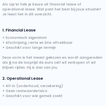
Als zzp’er heb je keuze uit financial lease of
Audi
operational lease. Wat past het best bij jouw situatie?
(2000+ auto's)
Je leest het in dit overzicht.
BMW
1. Financial Lease
(2000+ auto's)
+ Economisch eigendom
+ Afschrijving, rente en btw aftrekbaar
+ Geschikt voor lange termijn
Deze vorm is het meest gekozen en wordt aangeraden
als jij na de looptijd de auto zelf wil verkopen of wil
blijven rijden. Hij is dan van jou.
2. Operational Lease
+ All-in (onderhoud, verzekering)
+ Geen restwaarderisico
+ Geschikt voor wie gemak zoekt