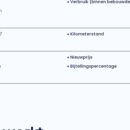
Verbruik (binnen bebouwde.
m
7
Kilometerstand
Nieuwprijs
m
Bijtellingspercentage
L