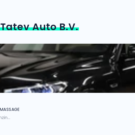
n
Tatev Auto B.V.
 MASSAGE
zin...