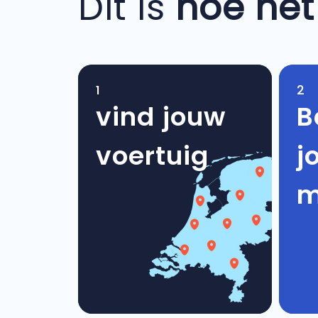
Dit is
hoe het
1
2
vind jouw
B
voertuig
j
m