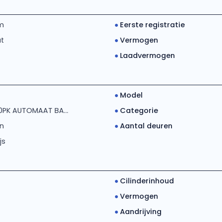
km
Eerste registratie
t
Vermogen
Laadvermogen
Model
70PK AUTOMAAT BA...
Categorie
n
Aantal deuren
js
Cilinderinhoud
Vermogen
Aandrijving