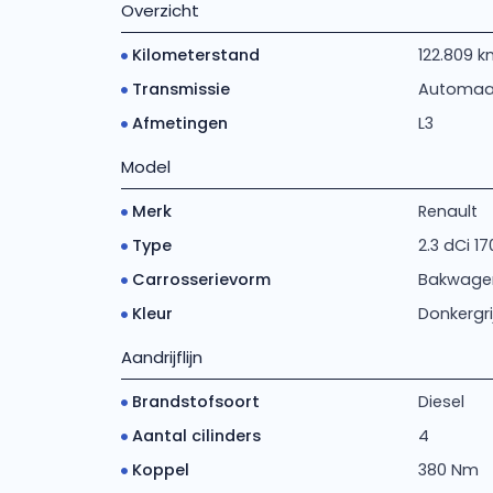
Overzicht
Kilometerstand
122.809 
Transmissie
Automaa
Afmetingen
L3
Model
Merk
Renault
Type
2.3 dCi 1
Carrosserievorm
Bakwage
Kleur
Donkergri
Aandrijflijn
Brandstofsoort
Diesel
Aantal cilinders
4
Koppel
380 Nm