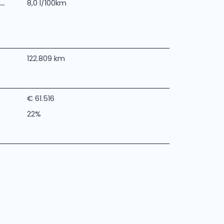
..
8,0 l/100km
122.809 km
€ 61.516
22%