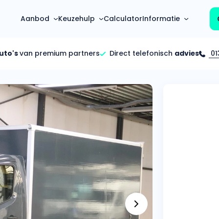
Aanbod
Keuzehulp
Calculator
Informatie
auto's
van premium partners
Direct telefonisch
advies
01
Top 5 populaire merken
Hoeveel kan ik lenen?
Mercedes-Benz
Over ons
Bereken in één minuut
(3500+ auto's)
Gehele FAQ’s
Calculator
Volkswagen
Bekijk volledige FAQ’s
s
Maandbedrag berekenen
(4500+ auto's)
Zakelijk
Offerte vergelijken
Volvo
Vragen over zakelijk
Wij geven jou een betere deal
(1000+ auto's)
Particulier
Audi
Vragen over particulier
auto’s
(2000+ auto's)
Jouw aanvraag