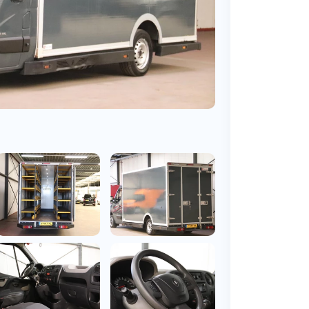
BMW
Vragen over jouw aanvraag
ens
(2000+ auto's)
Leasevormen
Vragen over leasevormen
ens