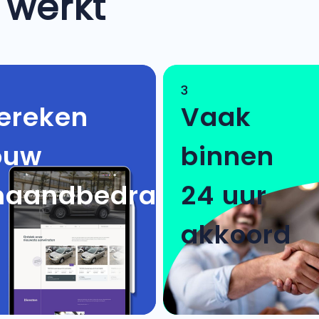
 werkt
3
ereken
Vaak
ouw
binnen
aandbedrag
24 uur
akkoord