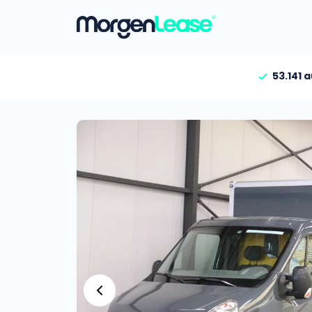
53.141 
Vind jouw auto
Gehele aanbod
Bekijk volledig aanbod
Gezinsauto’s
Bekijk alle gezinsauto’
Hele aanbod
Bekijk alle stadsauto’s
EV’s/Hybrides
Bekijk alle electrische 