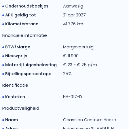
Onderhoudsboekjes
Aanwezig
APK geldig tot
21 apr 2027
Kilometerstand
41.776 km
Financiële informatie
BTW/Marge
Margevoertuig
Nieuwprijs
€ 11.990
Motorrijtuigenbelasting
€ 23 - € 25 p/m
Bijtellingspercentage
25%
Identificatie
Kenteken
HH-017-D
Productveiligheid
Naam
Ocassion Centrum Heeze
Adres
Industrieweg 31, 5591JL H...