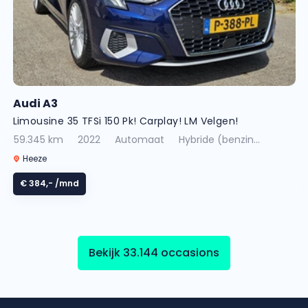
Audi A3
Limousine 35 TFSi 150 Pk! Carplay! LM Velgen!
59.345 km
2022
Automaat
Hybride (benzin...
Heeze
€ 384,-
/mnd
Bekijk 33.144 occasions