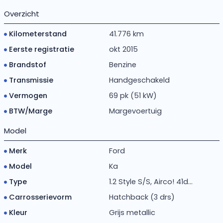
Overzicht
Kilometerstand
41.776 km
Eerste registratie
okt 2015
Brandstof
Benzine
Transmissie
Handgeschakeld
Vermogen
69 pk (51 kW)
BTW/Marge
Margevoertuig
Model
Merk
Ford
Model
Ka
Type
1.2 Style S/S, Airco! 41d...
Carrosserievorm
Hatchback (3 drs)
Kleur
Grijs metallic