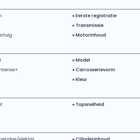
m
Eerste registratie
Transmissie
rtuig
Motorinhoud
i
Model
Intense+
Carrosserievorm
Kleur
t
Topsnelheid
enzine/elektris...
Cilinderinhoud