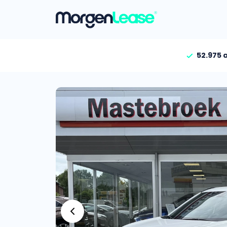
52.975 
Vind jouw auto
Gehele aanbod
Bekijk volledig aanbod
Gezinsauto’s
Bekijk alle gezinsauto’
Hele aanbod
Bekijk alle stadsauto’s
EV’s/Hybrides
Bekijk alle electrische 