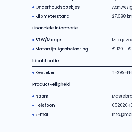
Onderhoudsboekjes
Aanwezi
Kilometerstand
27.088 k
Financiële informatie
BTW/Marge
Margevoe
Motorrijtuigenbelasting
€ 120 - €
Identificatie
Kenteken
T-299-FH
Productveiligheid
Naam
Mastebroe
Telefoon
0528264
E-mail
info@mas