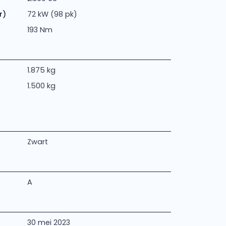
r)
72 kW (98 pk)
193 Nm
1.875 kg
1.500 kg
Zwart
A
30 mei 2023