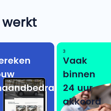
 werkt
3
ereken
Vaak
ouw
binnen
aandbedrag
24 uur
akkoord