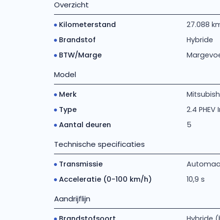
Overzicht
Kilometerstand
27.088 k
Brandstof
Hybride
BTW/Marge
Margevoe
Model
Merk
Mitsubish
Type
2.4 PHEV 
Aantal deuren
5
Technische specificaties
Transmissie
Automaa
Acceleratie (0-100 km/h)
10,9 s
Aandrijflijn
Brandstofsoort
Hybride (b