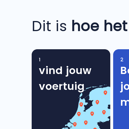
Dit is
hoe het
1
2
vind jouw
B
voertuig
j
m