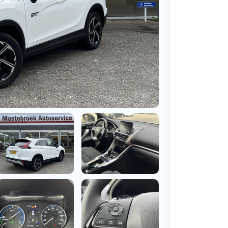
BMW
Vragen over jouw aanvraag
ens
(2000+ auto's)
Leasevormen
Vragen over leasevormen
ens