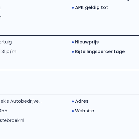
g
APK geldig tot
m
rtuig
Nieuwprijs
 131 p/m
Bijtellingspercentage
k's Autobedrijve...
Adres
055
Website
tebroek.nl