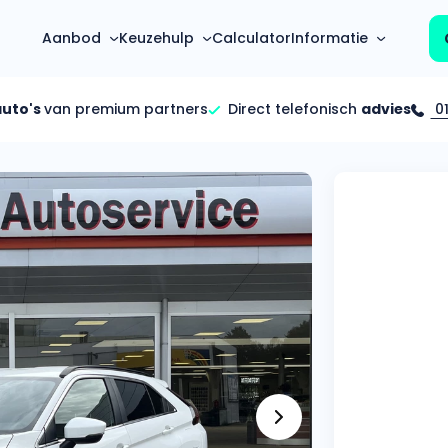
Aanbod
Keuzehulp
Calculator
Informatie
auto's
van premium partners
Direct telefonisch
advies
01
Top 5 populaire merken
Hoeveel kan ik lenen?
Mercedes-Benz
Over ons
Bereken in één minuut
(3500+ auto's)
Gehele FAQ’s
Calculator
Volkswagen
Bekijk volledige FAQ’s
s
Maandbedrag berekenen
(4500+ auto's)
Zakelijk
Offerte vergelijken
Volvo
Vragen over zakelijk
Wij geven jou een betere deal
(1000+ auto's)
Particulier
Audi
Vragen over particulier
auto’s
(2000+ auto's)
Jouw aanvraag