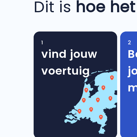
Dit is
hoe het
1
2
vind jouw
B
voertuig
j
m