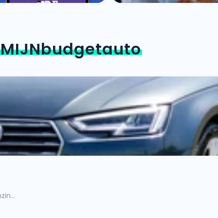
n
MIJNbudgetauto
in...