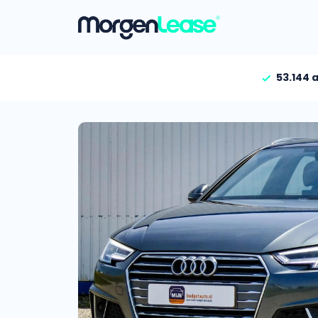
53.144 
Vind jouw auto
Gehele aanbod
Bekijk volledig aanbod
Gezinsauto’s
Bekijk alle gezinsauto’
Hele aanbod
Bekijk alle stadsauto’s
EV’s/Hybrides
Bekijk alle electrische 