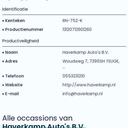
Identificatie
Kenteken
RN-752-K
Productienummer
13120712601260
Productveiligheid
Naam
Haverkamp Auto's B.V.
Adres
Woudweg 7, 7395SH TEUGE,
...
Telefoon
0553231210
Website
http://www.haverkamp.nl
E-mail
info@haverkamp.nl
Alle occassions van
Haverkamp Auto's B.V.