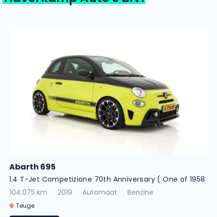
Abarth 695
1.4 T-Jet Competizione 70th Anniversary ( One of 1958
! )
104.075 km
2019
Automaat
Benzine
Teuge