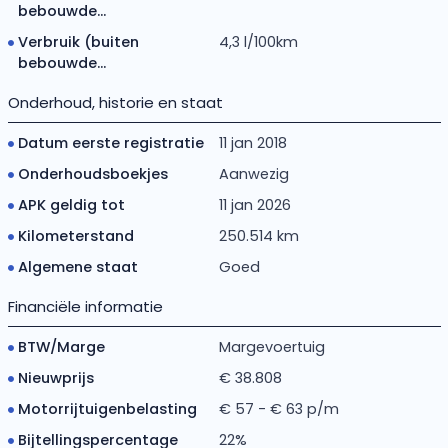
bebouwde...
Verbruik (buiten
4,3 l/100km
bebouwde...
Onderhoud, historie en staat
Datum eerste registratie
11 jan 2018
Onderhoudsboekjes
Aanwezig
APK geldig tot
11 jan 2026
Kilometerstand
250.514 km
Algemene staat
Goed
Financiële informatie
BTW/Marge
Margevoertuig
Nieuwprijs
€ 38.808
Motorrijtuigenbelasting
€ 57 - € 63 p/m
Bijtellingspercentage
22%