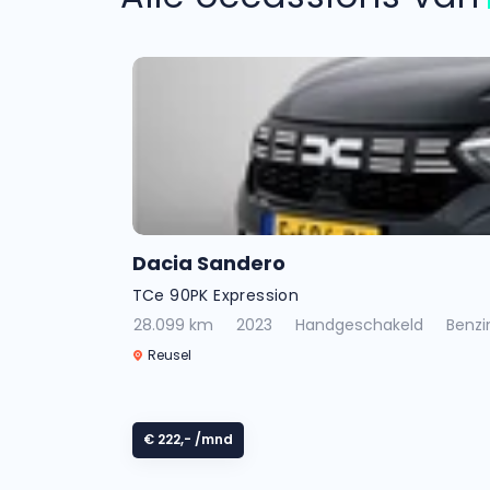
Dacia Sandero
TCe 90PK Expression
28.099 km
2023
Handgeschakeld
Benzi
Reusel
€ 222,-
/mnd