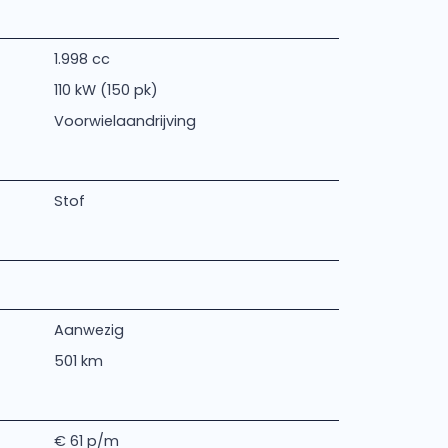
1.998 cc
110 kW (150 pk)
Voorwielaandrijving
Stof
Aanwezig
501 km
€ 61 p/m