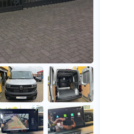
BMW
Vragen over jouw aanvraag
ens
(2000+ auto's)
Leasevormen
Vragen over leasevormen
ens