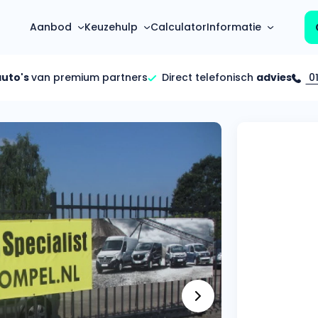
Aanbod
Keuzehulp
Calculator
Informatie
auto's
van premium partners
Direct telefonisch
advies
01
Top 5 populaire merken
Hoeveel kan ik lenen?
Mercedes-Benz
Over ons
Bereken in één minuut
(3500+ auto's)
Gehele FAQ’s
Calculator
Volkswagen
Bekijk volledige FAQ’s
s
Maandbedrag berekenen
(4500+ auto's)
Zakelijk
Offerte vergelijken
Volvo
Vragen over zakelijk
Wij geven jou een betere deal
(1000+ auto's)
Particulier
Audi
Vragen over particulier
auto’s
(2000+ auto's)
Jouw aanvraag