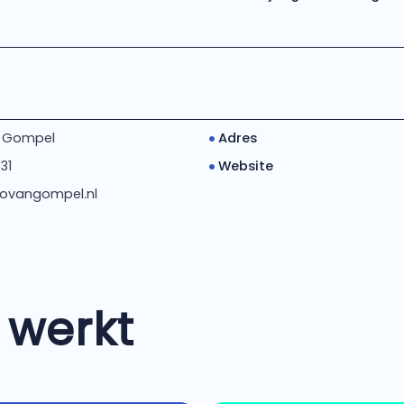
n Gompel
Adres
31
Website
ovangompel.nl
 werkt