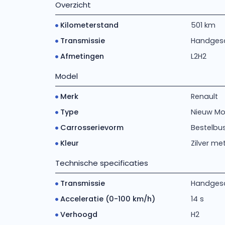
Overzicht
Kilometerstand
501 km
Transmissie
Handges
Afmetingen
L2H2
Model
Merk
Renault
Type
Nieuw Mod
Carrosserievorm
Bestelbu
Kleur
Zilver met
Technische specificaties
Transmissie
Handgesch
Acceleratie (0-100 km/h)
14 s
Verhoogd
H2