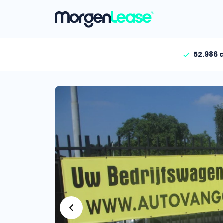
52.986 
Vind jouw auto
Gehele aanbod
Bekijk volledig aanbod
Gezinsauto’s
Bekijk alle gezinsauto’
Hele aanbod
Bekijk alle stadsauto’s
EV’s/Hybrides
Bekijk alle electrische 