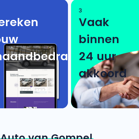
3
ereken
Vaak
ouw
binnen
aandbedrag
24 uur
akkoord
n
Auto van Gompel