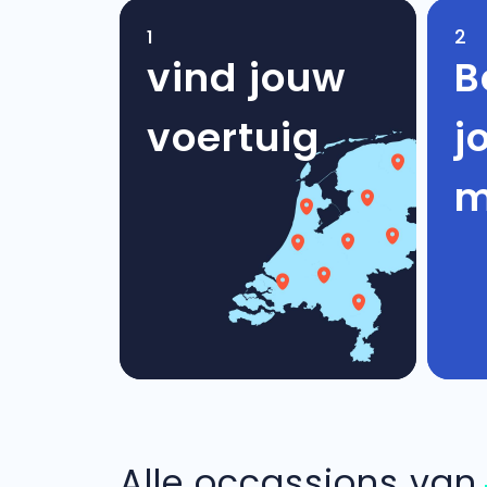
1
2
vind jouw
B
voertuig
j
m
Alle occassions va