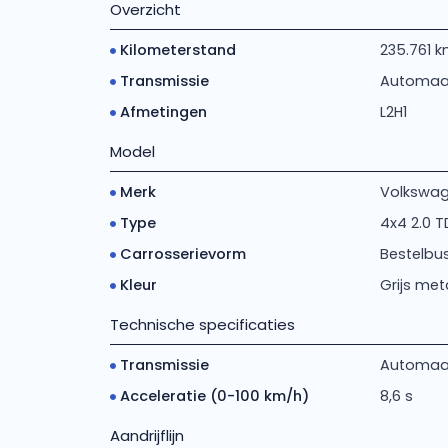
Overzicht
Kilometerstand
235.761 
Transmissie
Automaa
Afmetingen
L2H1
Model
Merk
Volkswa
Type
4x4 2.0 TD
Carrosserievorm
Bestelbu
Kleur
Grijs meta
Technische specificaties
Transmissie
Automaat 
Acceleratie (0-100 km/h)
8,6 s
Aandrijflijn