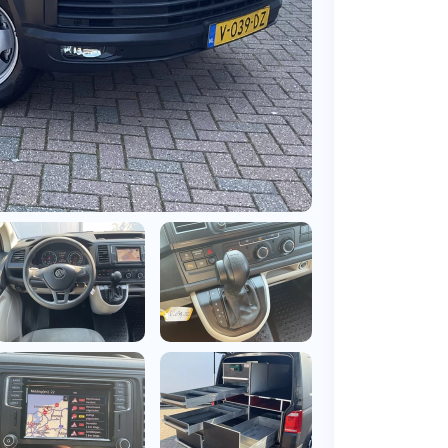
BMW
Vragen over jouw aanvraag
ens
(2000+ auto's)
Leasevormen
Vragen over leasevormen
ens