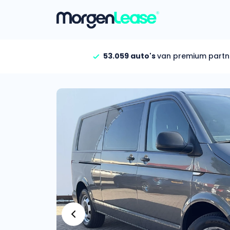
53.059 auto's
van premium partn
Vind jouw auto
Gehele aanbod
Bekijk volledig aanbod
Gezinsauto’s
Bekijk alle gezinsauto’
Hele aanbod
Bekijk alle stadsauto’s
EV’s/Hybrides
Bekijk alle electrische 