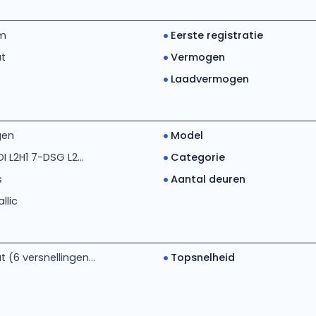
km
Eerste registratie
t
Vermogen
Laadvermogen
gen
Model
I L2H1 7-DSG L2...
Categorie
s
Aantal deuren
llic
(6 versnellingen...
Topsnelheid