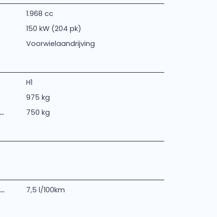
1.968 cc
150 kW (204 pk)
Voorwielaandrijving
H1
975 kg
.
750 kg
..
7,5 l/100km