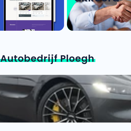
n
Autobedrijf Ploegh