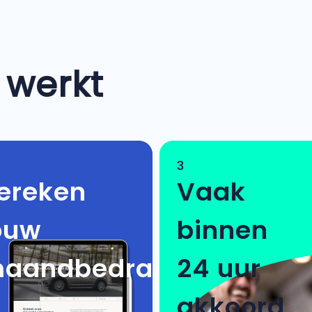
 werkt
3
ereken
Vaak
ouw
binnen
aandbedrag
24 uur
akkoord