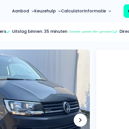
Aanbod
Keuzehulp
Calculator
Informatie
ers
Uitslag binnen:
35 minuten
Dire
(laatste update 16m geleden)
Top 5 populaire merken
Hoeveel kan ik lenen?
Mercedes-Benz
Over ons
Bereken in één minuut
(3500+ auto's)
Gehele FAQ’s
Calculator
Volkswagen
Bekijk volledige FAQ’s
s
Maandbedrag berekenen
(4500+ auto's)
Zakelijk
Offerte vergelijken
Volvo
Vragen over zakelijk
Wij geven jou een betere deal
(1000+ auto's)
Particulier
Audi
Vragen over particulier
auto’s
(2000+ auto's)
Jouw aanvraag