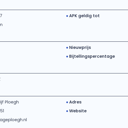
17
APK geldig tot
km
Nieuwprijs
Bijtellingspercentage
Z
jf Ploegh
Adres
51
Website
ageploegh.nl