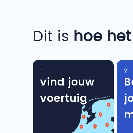
Dit is
hoe het
1
2
vind jouw
B
voertuig
j
m