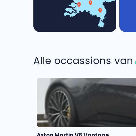
Alle occassions va
Aston Martin V8 Vantage