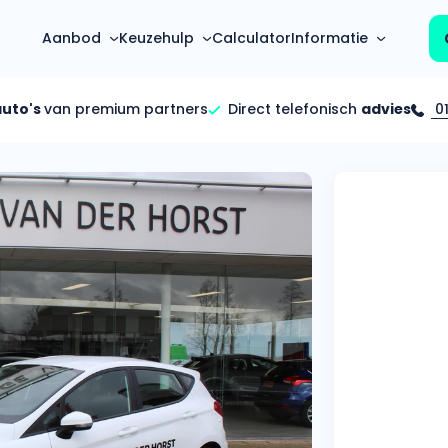
Aanbod
Keuzehulp
Calculator
Informatie
auto's
van premium partners
Direct telefonisch
advies
01
Top 5 populaire merken
Hoeveel kan ik lenen?
Mercedes-Benz
Over ons
Bereken in één minuut
(3500+ auto's)
Gehele FAQ’s
Calculator
Volkswagen
Bekijk volledige FAQ’s
s
Maandbedrag berekenen
(4500+ auto's)
Zakelijk
Offerte vergelijken
Volvo
Vragen over zakelijk
Wij geven jou een betere deal
(1000+ auto's)
Particulier
Audi
Vragen over particulier
auto’s
(2000+ auto's)
Jouw aanvraag