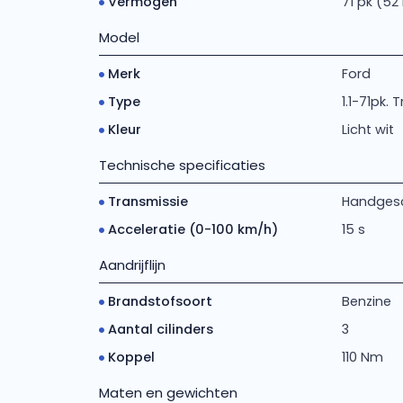
Vermogen
71 pk (52
Model
Merk
Ford
Type
1.1-71pk. T
Kleur
Licht wit
Technische specificaties
Transmissie
Handgesch
Acceleratie (0-100 km/h)
15 s
Aandrijflijn
Brandstofsoort
Benzine
Aantal cilinders
3
Koppel
110 Nm
Maten en gewichten