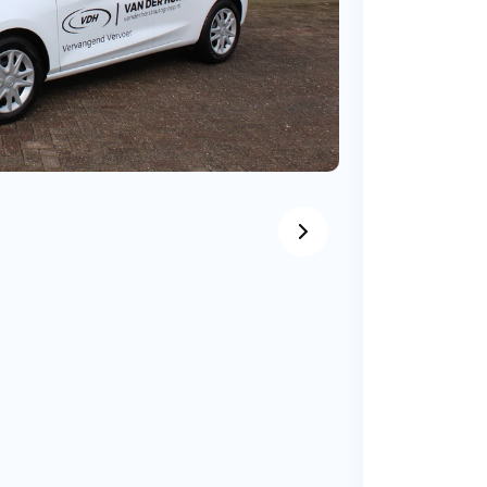
BMW
Vragen over jouw aanvraag
ens
(2000+ auto's)
Leasevormen
Vragen over leasevormen
ens