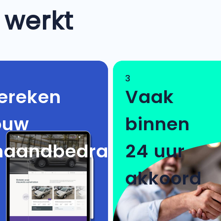
 werkt
3
ereken
Vaak
ouw
binnen
aandbedrag
24 uur
akkoord