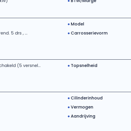
 kW)
BTW/Marge
Model
rend. 5 drs , ...
Carrosserievorm
akeld (5 versnel...
Topsnelheid
Cilinderinhoud
Vermogen
Aandrijving