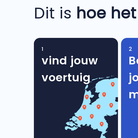
Dit is
hoe het
1
2
vind jouw
B
voertuig
j
m