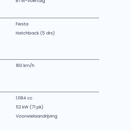
BTW-voertuig
Fiesta
Hatchback (5 drs)
160 km/h
1.084 cc
52 kW (71 pk)
Voorwielaandrijving