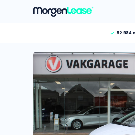
52.984 
Vind jouw auto
Gehele aanbod
Bekijk volledig aanbod
Gezinsauto’s
Bekijk alle gezinsauto’
Hele aanbod
Bekijk alle stadsauto’s
EV’s/Hybrides
Bekijk alle electrische 