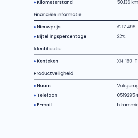
Kilometerstand
50.136 k
Financiële informatie
Nieuwprijs
€ 17.498
Bijtellingspercentage
22%
Identificatie
Kenteken
XN-180-T
Productveiligheid
Naam
Vakgarage
Telefoon
0519295
E-mail
h.kammin