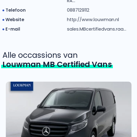
RA...
Telefoon
0887129112
Website
http://www.louwman.nl
E-mail
sales.MBcertifiedvans.raa...
Alle occassions van
Louwman MB Certified Vans