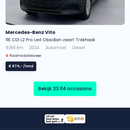
Mercedes-Benz Vito
116 CDI L2 Pro Led Obsidian zwart Trekhaak
Parkeerpakket Carplay Cruise control
9.166 km
2024
Automaat
Diesel
Raamsdonksveer
€ 674,-
/mnd
Bekijk 33.114 occasions