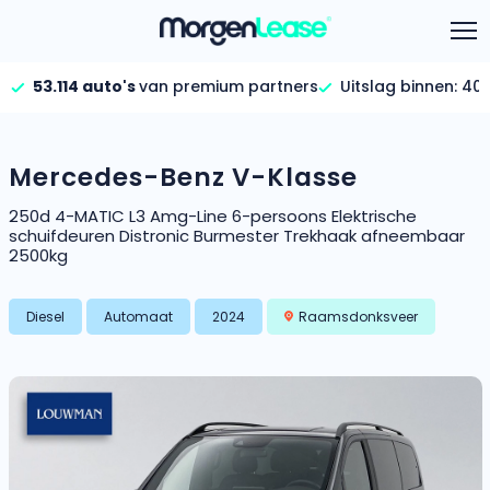
Uitslag binnen:
40 
53.114 auto's
van premium partners
Aanbod
Vind jouw auto
Keuzehulp
Mercedes-Benz V-Klasse
We staan voor je klaar!
Calculator
Gehele aanbod
250d 4-MATIC L3 Amg-Line 6-persoons Elektrische
Bekijk volledig aanbod
schuifdeuren Distronic Burmester Trekhaak afneembaar
Informatie
Hoeveel kan ik lenen?
2500kg
Bereken in één minuut
FAQ per categorie
Gezinsauto’s
Bekijk alle gezinsauto’s
Diesel
Automaat
2024
Raamsdonksveer
Calculator
Over ons
Maandbedrag berekenen
Hele aanbod
Bekijk alle stadsauto’s
Gehele FAQ’s
Offerte vergelijken
Bekijk volledige FAQ’s
Wij geven jou een betere deal
EV’s/Hybrides
Bekijk alle electrische auto’s