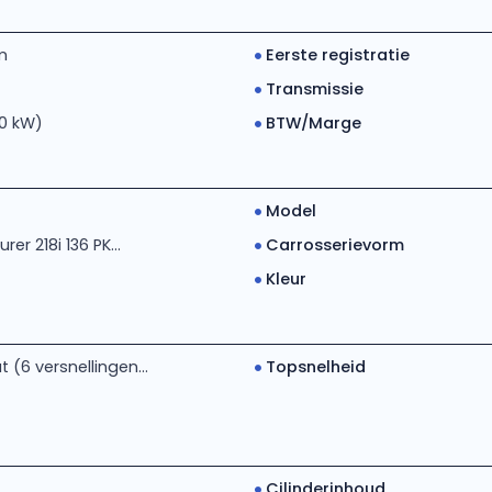
m
Eerste registratie
Transmissie
00 kW)
BTW/Marge
Model
rer 218i 136 PK...
Carrosserievorm
Kleur
(6 versnellingen...
Topsnelheid
Cilinderinhoud