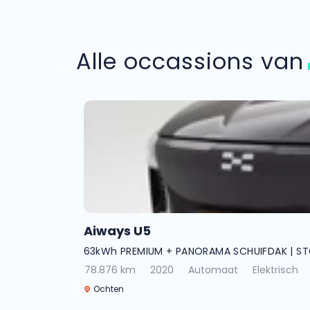
Alle occassions va
Aiways U5
63kWh PREMIUM + PANORAMA SCHUIFDAK | S
78.876 km
2020
Automaat
Elektrisch
Ochten