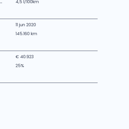
.
4,5 l/100km
11 jun 2020
145.160 km
€ 40.923
25%