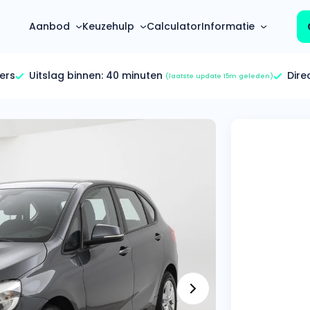
Aanbod
Keuzehulp
Calculator
Informatie
ers
Uitslag binnen:
40 minuten
Dire
(laatste update 15m geleden)
Top 5 populaire merken
Hoeveel kan ik lenen?
Mercedes-Benz
Over ons
Bereken in één minuut
(3500+ auto's)
Gehele FAQ’s
Calculator
Volkswagen
Bekijk volledige FAQ’s
s
Maandbedrag berekenen
(4500+ auto's)
Zakelijk
Offerte vergelijken
Volvo
Vragen over zakelijk
Wij geven jou een betere deal
(1000+ auto's)
Particulier
Audi
Vragen over particulier
auto’s
(2000+ auto's)
Jouw aanvraag