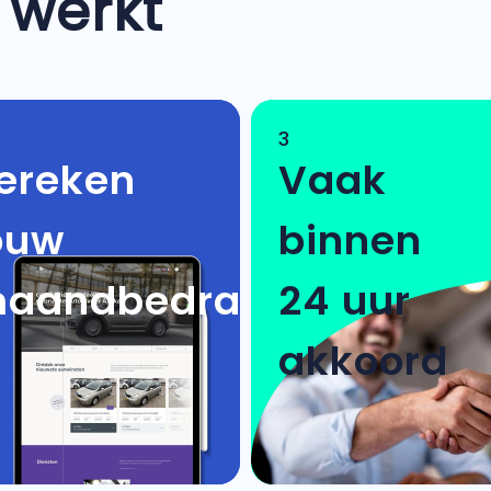
 werkt
3
ereken
Vaak
ouw
binnen
aandbedrag
24 uur
akkoord