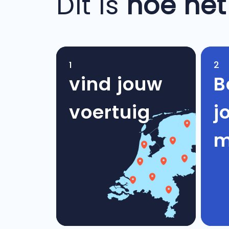
Dit is
hoe het
1
2
vind jouw
B
voertuig
j
m