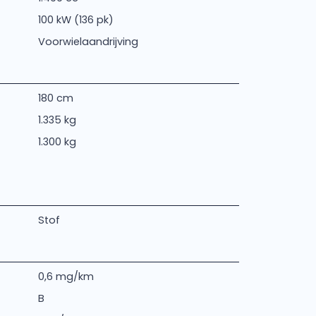
100 kW (136 pk)
Voorwielaandrijving
180 cm
1.335 kg
1.300 kg
Stof
0,6 mg/km
B