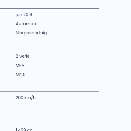
jan 2016
Automaat
Margevoertuig
2 Serie
MPV
Grijs
200 km/h
1.499 cc