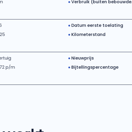
km
Verbruik (buiten bebouwde..
6
Datum eerste toelating
025
Kilometerstand
rtuig
Nieuwprijs
 72 p/m
Bijtellingspercentage