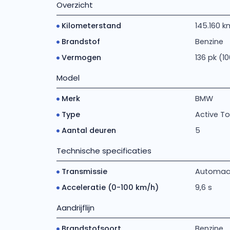
Overzicht
Kilometerstand
145.160 k
Brandstof
Benzine
Vermogen
136 pk (1
Model
Merk
BMW
Type
Active Tou
Aantal deuren
5
Technische specificaties
Transmissie
Automaat 
Acceleratie (0-100 km/h)
9,6 s
Aandrijflijn
Brandstofsoort
Benzine