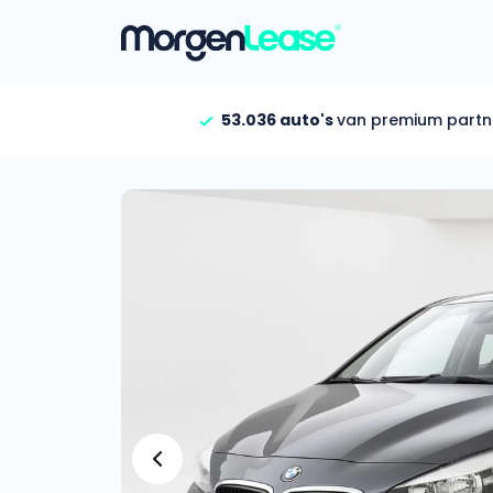
53.036 auto's
van premium partn
Vind jouw auto
Gehele aanbod
Bekijk volledig aanbod
Gezinsauto’s
Bekijk alle gezinsauto’
Hele aanbod
Bekijk alle stadsauto’s
EV’s/Hybrides
Bekijk alle electrische 