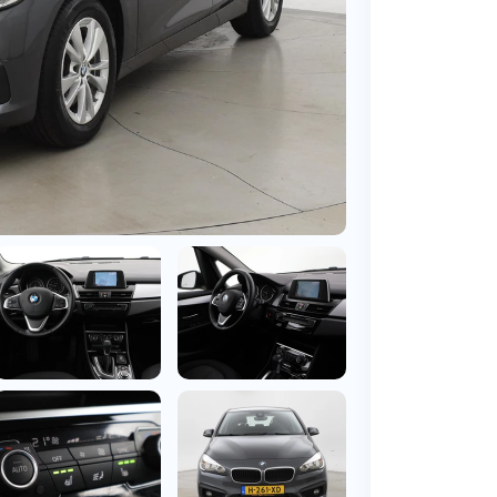
BMW
Vragen over jouw aanvraag
ens
(2000+ auto's)
Leasevormen
Vragen over leasevormen
ens