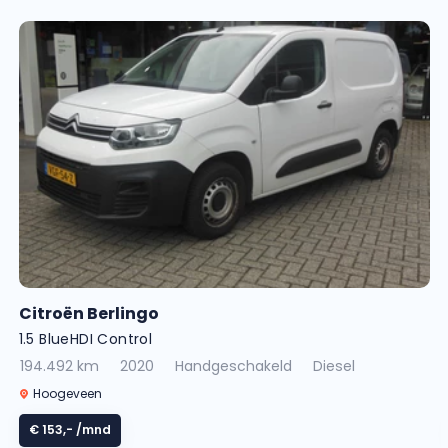
Citroën Berlingo
1.5 BlueHDI Control
194.492 km
2020
Handgeschakeld
Diesel
Hoogeveen
€ 153,-
/mnd