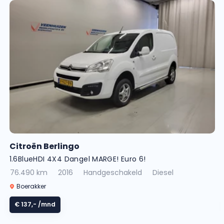
Citroën Berlingo
1.6BlueHDI 4X4 Dangel MARGE! Euro 6!
76.490 km
2016
Handgeschakeld
Diesel
Boerakker
€ 137,-
/mnd