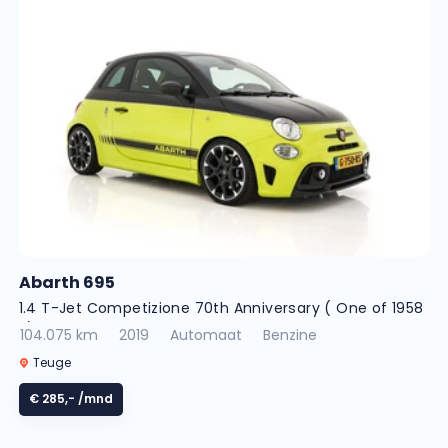
Abarth 695
1.4 T-Jet Competizione 70th Anniversary ( One of 1958
! )
104.075 km
2019
Automaat
Benzine
Teuge
€ 285,-
/mnd