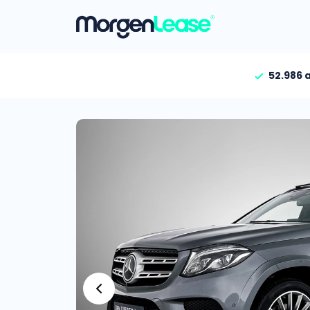
52.986 
Vind jouw auto
Gehele aanbod
Bekijk volledig aanbod
Gezinsauto’s
Bekijk alle gezinsauto’
Hele aanbod
Bekijk alle stadsauto’s
EV’s/Hybrides
Bekijk alle electrische 