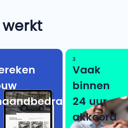
 werkt
3
ereken
Vaak
ouw
binnen
aandbedrag
24 uur
akkoord