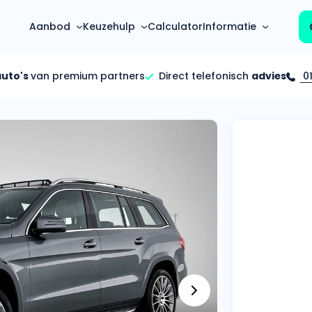
Aanbod
Keuzehulp
Calculator
Informatie
auto's
van premium partners
Direct telefonisch
advies
01
Top 5 populaire merken
Hoeveel kan ik lenen?
Mercedes-Benz
Over ons
Bereken in één minuut
(3500+ auto's)
Gehele FAQ’s
Calculator
Volkswagen
Bekijk volledige FAQ’s
s
Maandbedrag berekenen
(4500+ auto's)
Zakelijk
Offerte vergelijken
Volvo
Vragen over zakelijk
Wij geven jou een betere deal
(1000+ auto's)
Particulier
Audi
Vragen over particulier
auto’s
(2000+ auto's)
Jouw aanvraag