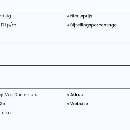
rtuig
Nieuwprijs
 171 p/m
Bijtellingspercentage
jf Van Dueren de...
Adres
435
Website
ren.nl