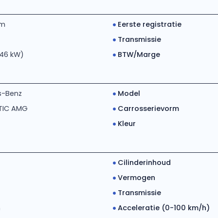
km
Eerste registratie
Transmissie
246 kW)
BTW/Marge
s-Benz
Model
TIC AMG
Carrosserievorm
Kleur
Cilinderinhoud
Vermogen
Transmissie
h
Acceleratie (0-100 km/h)