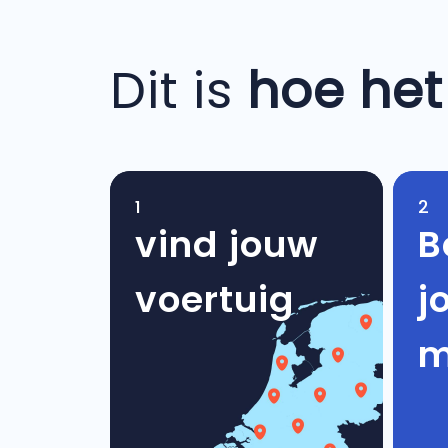
Dit is
hoe het
1
2
vind jouw
B
voertuig
j
m