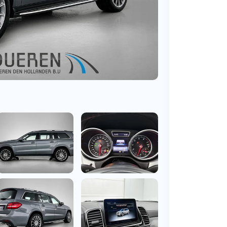
BMW
Vragen over jouw aanvraag
ens
(2000+ auto's)
Leasevormen
Vragen over leasevormen
ens