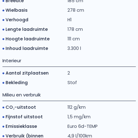
Breedte
185 cm
Wielbasis
278 cm
Verhoogd
H1
Lengte laadruimte
178 cm
Hoogte laadruimte
111 cm
Inhoud laadruimte
3.300 l
Interieur
Aantal zitplaatsen
2
Bekleding
Stof
Milieu en verbruik
CO₂-uitstoot
112 g/km
Fijnstof uitstoot
1,5 mg/km
Emissieklasse
Euro 6d-TEMP
Verbruik (binnen
4,9 l/100km