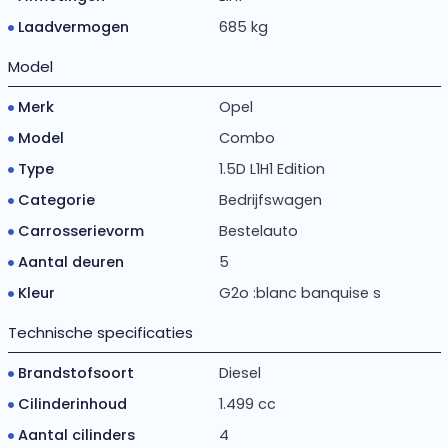
Laadvermogen
685 kg
Model
Merk
Opel
Model
Combo
Type
1.5D L1H1 Edition
Categorie
Bedrijfswagen
Carrosserievorm
Bestelauto
Aantal deuren
5
Kleur
G2o :blanc banquise s
Technische specificaties
Brandstofsoort
Diesel
Cilinderinhoud
1.499 cc
Aantal cilinders
4