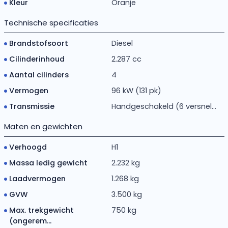
Kleur
Oranje
Technische specificaties
Brandstofsoort
Diesel
Cilinderinhoud
2.287 cc
Aantal cilinders
4
Vermogen
96 kW (131 pk)
Transmissie
Handgeschakeld (6 versnel...
Maten en gewichten
Verhoogd
H1
Massa ledig gewicht
2.232 kg
Laadvermogen
1.268 kg
GVW
3.500 kg
Max. trekgewicht
750 kg
(ongerem...