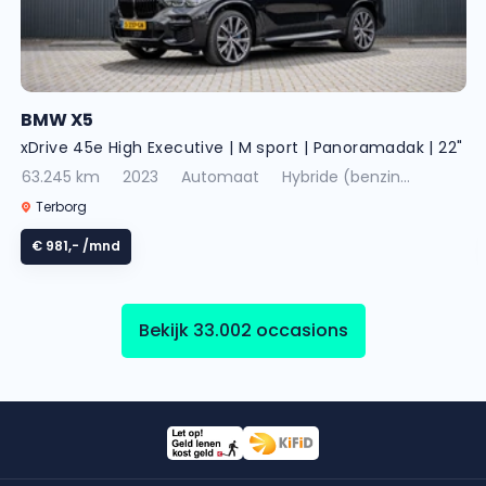
BMW X5
xDrive 45e High Executive | M sport | Panoramadak | 22"
LMV | Laserlight | Memory Seats | Harman Kardon |
63.245 km
2023
Automaat
Hybride (benzin...
Camera | Carplay | Cognac Leder
Terborg
€ 981,-
/mnd
Bekijk 33.002 occasions