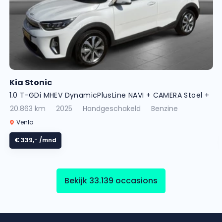
Kia Stonic
1.0 T-GDi MHEV DynamicPlusLine NAVI + CAMERA Stoel +
Stuurverw.
20.863 km
2025
Handgeschakeld
Benzine
Venlo
€ 339,-
/mnd
Bekijk 33.139 occasions