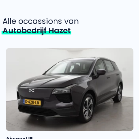
Alle occassions van
Autobedrijf Hazet
Aiways U5