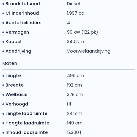
Brandstofsoort
Diesel
Cilinderinhoud
1.997 cc
Aantal cilinders
4
Vermogen
90 kW (122 pk)
Koppel
340 Nm
Aandrijving
Voorwielaandrijving
Maten
Lengte
496 cm
Breedte
192 cm
Wielbasis
328 cm
Verhoogd
H1
Lengte laadruimte
241 cm
Hoogte laadruimte
140 cm
Inhoud laadruimte
5.300 l