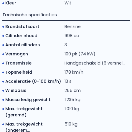
Kleur
Wit
Technische specificaties
Brandstofsoort
Benzine
Cilinderinhoud
998 cc
Aantal cilinders
3
Vermogen
100 pk (74 kW)
Transmissie
Handgeschakeld (6 versnel...
Topsnelheid
178 km/h
Acceleratie (0-100 km/h)
13 s
Wielbasis
265 cm
Massa ledig gewicht
1.235 kg
Max. trekgewicht
1.010 kg
(geremd)
Max. trekgewicht
510 kg
(ongerem...