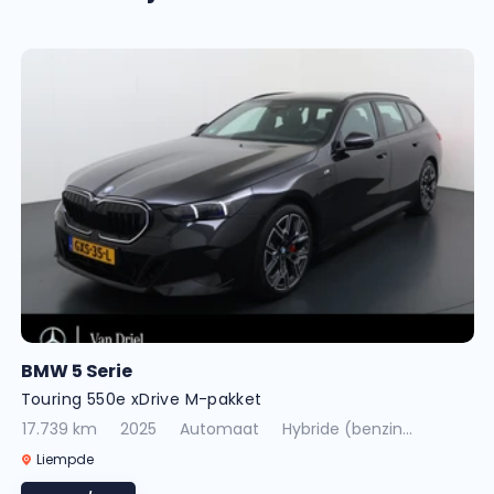
BMW 5 Serie
Touring 550e xDrive M-pakket
17.739 km
2025
Automaat
Hybride (benzin...
Liempde