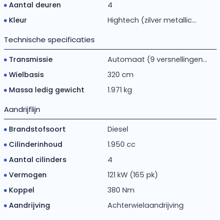
Aantal deuren
4
Kleur
Hightech (zilver metallic...
Technische specificaties
Transmissie
Automaat (9 versnellingen...
Wielbasis
320 cm
Massa ledig gewicht
1.971 kg
Aandrijflijn
Brandstofsoort
Diesel
Cilinderinhoud
1.950 cc
Aantal cilinders
4
Vermogen
121 kW (165 pk)
Koppel
380 Nm
Aandrijving
Achterwielaandrijving