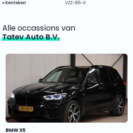
Kenteken
VZZ-85-X
Alle occassions van
Tatev Auto B.V.
BMW X5