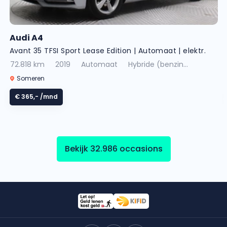
Audi A4
Avant 35 TFSI Sport Lease Edition | Automaat | elektr.
achterklep | climate control | navigatie | cruise control
72.818 km
2019
Automaat
Hybride (benzin...
| bluetooth | velgen met winterbanden
Someren
€ 365,-
/mnd
Bekijk 32.986 occasions