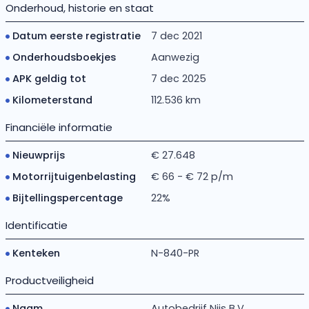
Onderhoud, historie en staat
Datum eerste registratie
7 dec 2021
Onderhoudsboekjes
Aanwezig
APK geldig tot
7 dec 2025
Kilometerstand
112.536 km
Financiële informatie
Nieuwprijs
€ 27.648
Motorrijtuigenbelasting
€ 66 - € 72 p/m
Bijtellingspercentage
22%
Identificatie
Kenteken
N-840-PR
Productveiligheid
Naam
Autobedrijf Nijs B.V.