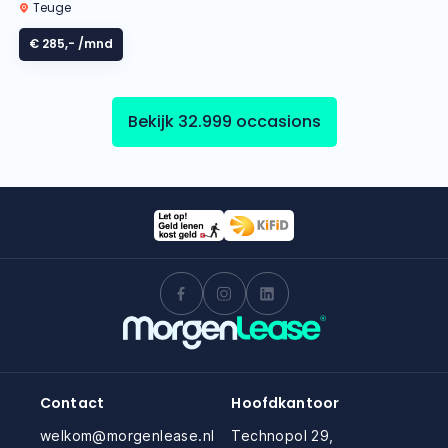
Teuge
€ 285,-
/mnd
Bekijk 32.999 occasions
Contact
Hoofdkantoor
welkom@morgenlease.nl
Technopol 29,