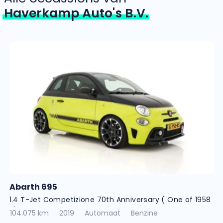
Haverkamp Auto's B.V.
Abarth 695
1.4 T-Jet Competizione 70th Anniversary ( One of 1958
! )
104.075 km
2019
Automaat
Benzine