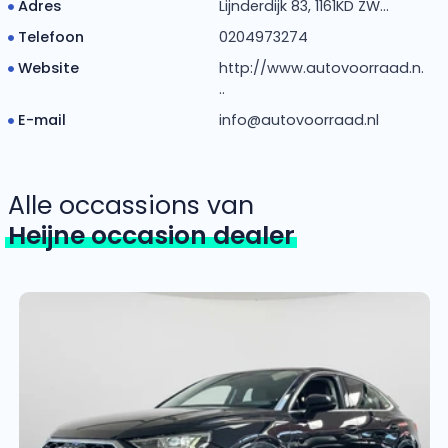
Adres
Lijnderdijk 83, 1161KD ZW...
Telefoon
0204973274
Website
http://www.autovoorraad.n.
..
E-mail
info@autovoorraad.nl
Alle occassions van
Heijne occasion dealer