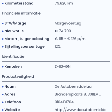
Kilometerstand
79.820 km
Financiële informatie
BTW/Marge
Margevoertuig
Nieuwprijs
€ 74.700
Motorrijtuigenbelasting
€ 115 - € 126 p/m
Bijtellingspercentage
12%
Identificatie
Kenteken
Z-110-GN
Productveiligheid
Naam
De Autobemiddelaar
Adres
Brandersplaats 8, 3011EV ...
Telefoon
0104131704
Website
http://www.deautobemidde