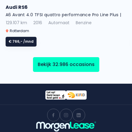
Audi RS6
A6 Avant 4.0 TFSI quattro performance Pro Line Plus |
Luchtvering | HUD |
129.107 km
2016
Automaat
Benzine
Rotterdam
€ 766,-
/mnd
Bekijk 32.986 occasions