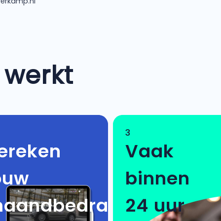
erkamp.nl
 werkt
3
ereken
Vaak
ouw
binnen
aandbedrag
24 uur