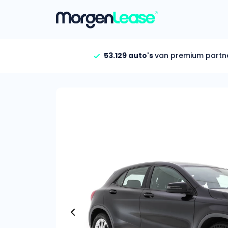
53.129 auto's
van premium partn
Vind jouw auto
Gehele aanbod
Bekijk volledig aanbod
Gezinsauto’s
Bekijk alle gezinsauto’
Hele aanbod
Bekijk alle stadsauto’s
EV’s/Hybrides
Bekijk alle electrische 