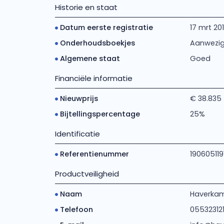
Historie en staat
Datum eerste registratie
17 mrt 20
Onderhoudsboekjes
Aanwezi
Algemene staat
Goed
Financiële informatie
Nieuwprijs
€ 38.835
Bijtellingspercentage
25%
Identificatie
Referentienummer
190605119
Productveiligheid
Naam
Haverkam
Telefoon
05532312