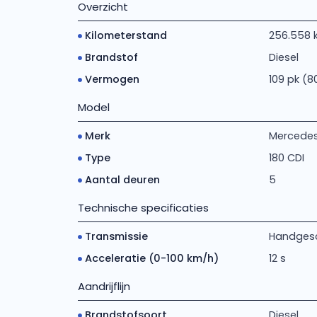
Overzicht
Kilometerstand
256.558 
Brandstof
Diesel
Vermogen
109 pk (8
Model
Merk
Mercede
Type
180 CDI
Aantal deuren
5
Technische specificaties
Transmissie
Handgesch
Acceleratie (0-100 km/h)
12 s
Aandrijflijn
Brandstofsoort
Diesel