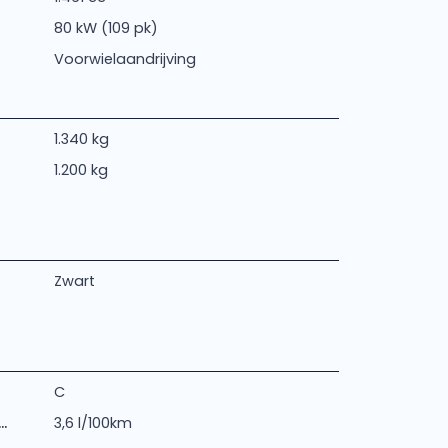
80 kW (109 pk)
Voorwielaandrijving
1.340 kg
1.200 kg
Zwart
C
.
3,6 l/100km