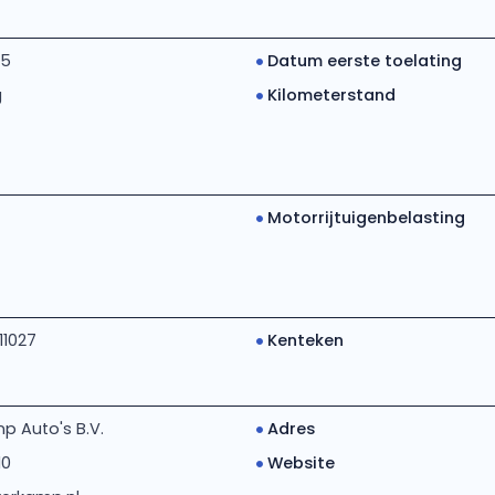
15
Datum eerste toelating
g
Kilometerstand
Motorrijtuigenbelasting
11027
Kenteken
p Auto's B.V.
Adres
10
Website