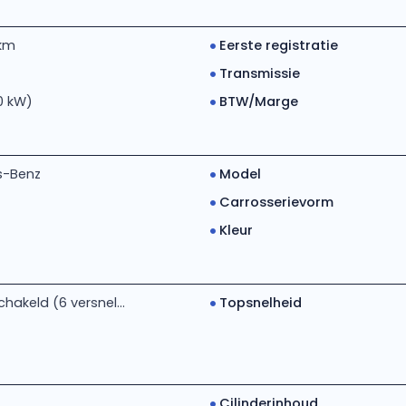
km
Eerste registratie
Transmissie
0 kW)
BTW/Marge
s-Benz
Model
Carrosserievorm
Kleur
akeld (6 versnel...
Topsnelheid
Cilinderinhoud