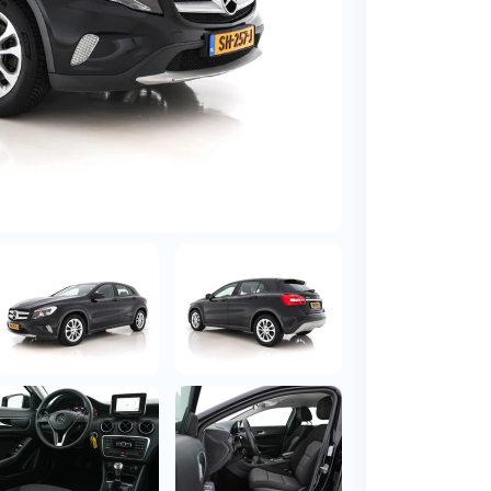
BMW
Vragen over jouw aanvraag
ens
(2000+ auto's)
Leasevormen
Vragen over leasevormen
ens