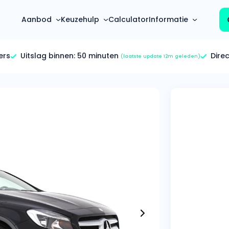
Aanbod
Keuzehulp
Calculator
Informatie
ers
Uitslag binnen:
50 minuten
Dire
(laatste update 12m geleden)
Top 5 populaire merken
Hoeveel kan ik lenen?
Mercedes-Benz
Over ons
Bereken in één minuut
(3500+ auto's)
Gehele FAQ’s
Calculator
Volkswagen
Bekijk volledige FAQ’s
s
Maandbedrag berekenen
(4500+ auto's)
Zakelijk
Offerte vergelijken
Volvo
Vragen over zakelijk
Wij geven jou een betere deal
(1000+ auto's)
Particulier
Audi
Vragen over particulier
auto’s
(2000+ auto's)
Jouw aanvraag