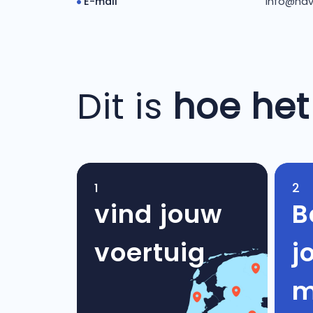
E-mail
info@hav
Dit is
hoe het
1
2
vind jouw
B
voertuig
j
m