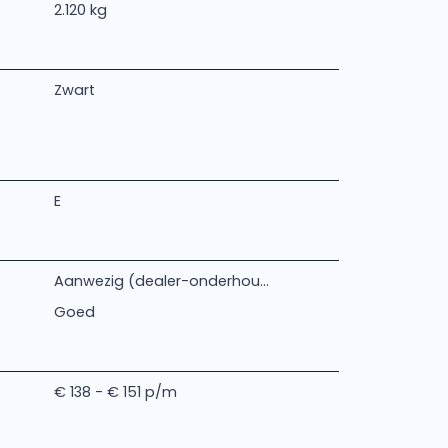
2.120 kg
Zwart
E
Aanwezig (dealer-onderhou...
Goed
€ 138 - € 151 p/m