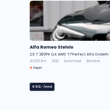
Alfa Romeo Stelvio
2.0 T 280PK Q4 AWD Ti*Perfect Alfa Onderh
Android/Dodehoek/Rijstrook/Memorie/Keyle
91.320 km
2021
Automaat
Benzine
Heijen
€ 612,-
/mnd