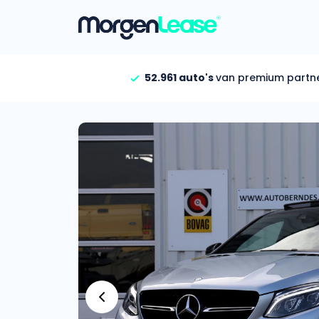
52.961 auto's
van premium partn
Vind jouw auto
Gehele aanbod
Bekijk volledig aanbod
Gezinsauto’s
Bekijk alle gezinsauto’
Hele aanbod
Bekijk alle stadsauto’s
EV’s/Hybrides
Bekijk alle electrische 