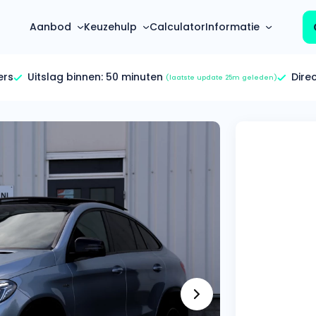
Aanbod
Keuzehulp
Calculator
Informatie
ers
Uitslag binnen:
50 minuten
Dire
(laatste update 25m geleden)
Top 5 populaire merken
Hoeveel kan ik lenen?
Mercedes-Benz
Over ons
Bereken in één minuut
(3500+ auto's)
Gehele FAQ’s
Calculator
Volkswagen
Bekijk volledige FAQ’s
s
Maandbedrag berekenen
(4500+ auto's)
Zakelijk
Offerte vergelijken
Volvo
Vragen over zakelijk
Wij geven jou een betere deal
(1000+ auto's)
Particulier
Audi
Vragen over particulier
auto’s
(2000+ auto's)
Jouw aanvraag