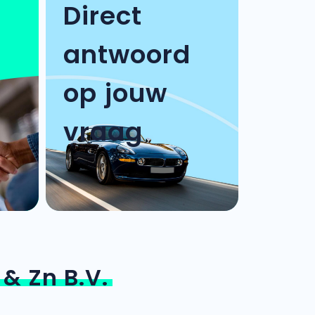
Direct
antwoord
op jouw
vraag
& Zn B.V.