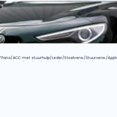
.*Pano/ACC met stuurhulp/Leder/Stoelverw./Stuurverw./Appl
ss Entry+Go/DAB/LED/Camera/Parkeersens.V+A/19 inch LM*