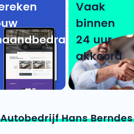
ereken
Vaak
ouw
binnen
aandbedrag
24 uur
akkoord
n
Autobedrijf Hans Berndes 