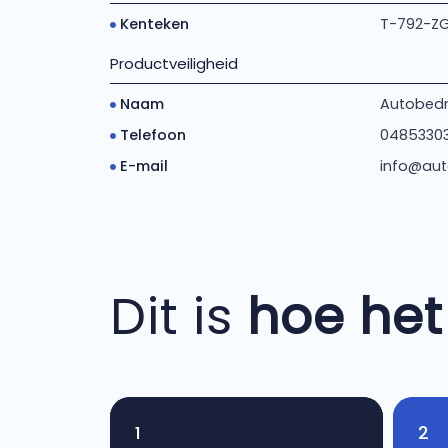
Kenteken
T-792-Z
Productveiligheid
Naam
Autobedri
Telefoon
0485330
E-mail
info@aut
Dit is
hoe het
1
2