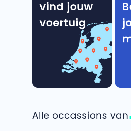
vind jouw
B
voertuig
j
m
Alle occassions va