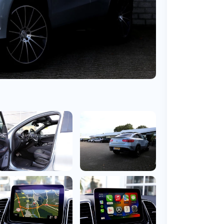
BMW
Vragen over jouw aanvraag
ens
(2000+ auto's)
Leasevormen
Vragen over leasevormen
ens