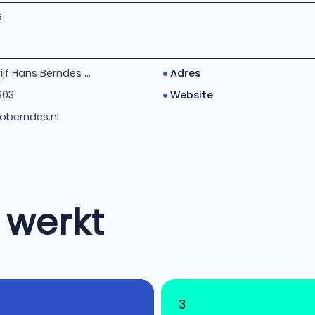
G
jf Hans Berndes ...
Adres
303
Website
oberndes.nl
 werkt
3