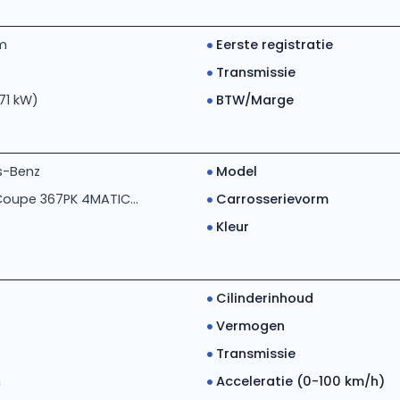
m
Eerste registratie
Transmissie
71 kW)
BTW/Marge
s-Benz
Model
oupe 367PK 4MATIC...
Carrosserievorm
Kleur
Cilinderinhoud
Vermogen
Transmissie
h
Acceleratie (0-100 km/h)