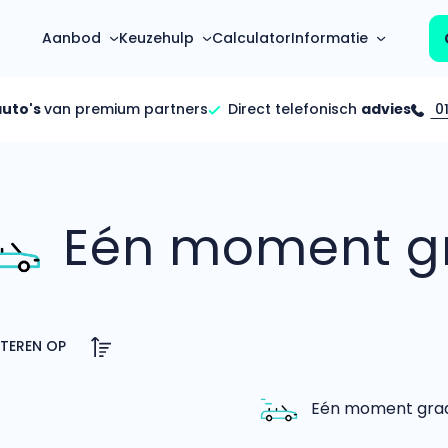
Aanbod
Keuzehulp
Calculator
Informatie
auto's
van premium partners
Direct telefonisch
advies
01
Top 5 populaire merken
Hoeveel kan ik lenen?
Mercedes-Benz
Over ons
Bereken in één minuut
(3500+ auto's)
Eén moment gr
Gehele FAQ’s
Calculator
Volkswagen
Bekijk volledige FAQ’s
s
Maandbedrag berekenen
(4500+ auto's)
Zakelijk
Offerte vergelijken
Volvo
Vragen over zakelijk
Wij geven jou een betere deal
(1000+ auto's)
Particulier
Audi
Vragen over particulier
auto’s
(2000+ auto's)
Eén moment graag
Jouw aanvraag