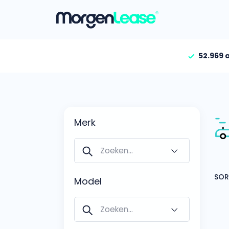
52.969 
Vind jouw auto
Gehele aanbod
Bekijk volledig aanbod
Merk
Gezinsauto’s
Bekijk alle gezinsauto’
Hele aanbod
Bekijk alle stadsauto’s
Model
EV’s/Hybrides
Bekijk alle electrische 