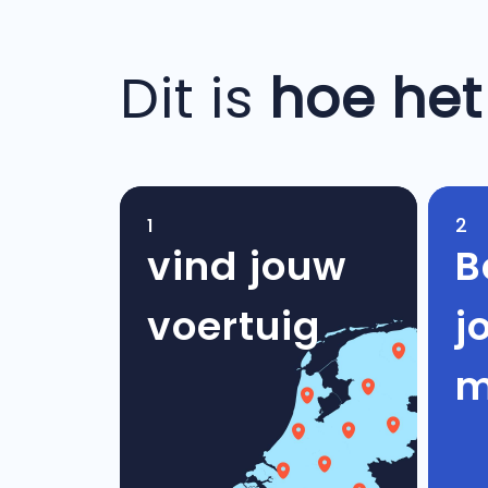
Dit is
hoe het
1
2
vind jouw
B
voertuig
j
m