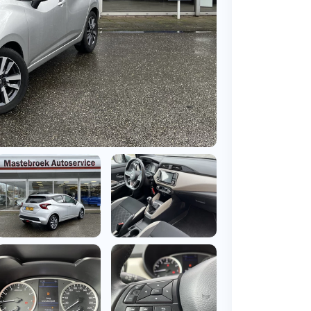
BMW
Vragen over jouw aanvraag
ens
(2000+ auto's)
Leasevormen
Vragen over leasevormen
ens