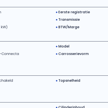
m
Eerste registratie
Transmissie
4 kW)
BTW/Marge
Model
 N-Connecta
Carrosserievorm
chakeld
Topsnelheid
Cilinderinhoud