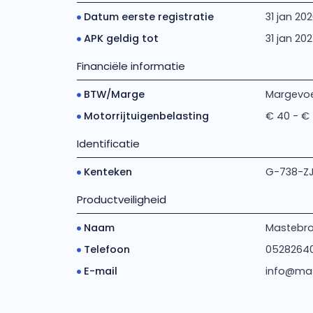
Datum eerste registratie
31 jan 20
APK geldig tot
31 jan 20
Financiële informatie
BTW/Marge
Margevoe
Motorrijtuigenbelasting
€ 40 - €
Identificatie
Kenteken
G-738-Z
Productveiligheid
Naam
Mastebroe
Telefoon
0528264
E-mail
info@mas