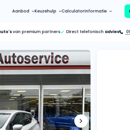
Aanbod
Keuzehulp
Calculator
Informatie
auto's
van premium partners
Direct telefonisch
advies
01
Top 5 populaire merken
Hoeveel kan ik lenen?
Mercedes-Benz
Over ons
Bereken in één minuut
(3500+ auto's)
Gehele FAQ’s
Calculator
Volkswagen
Bekijk volledige FAQ’s
s
Maandbedrag berekenen
(4500+ auto's)
Zakelijk
Offerte vergelijken
Volvo
Vragen over zakelijk
Wij geven jou een betere deal
(1000+ auto's)
Particulier
Audi
Vragen over particulier
auto’s
(2000+ auto's)
Jouw aanvraag