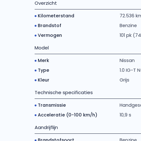
Overzicht
Kilometerstand
72.536 k
Brandstof
Benzine
Vermogen
101 pk (7
Model
Merk
Nissan
Type
1.0 IG-T
Kleur
Grijs
Technische specificaties
Transmissie
Handges
Acceleratie (0-100 km/h)
10,9 s
Aandrijflijn
Brandstofsoort
Benzine