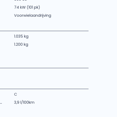
74 kW (101 pk)
Voorwielaandrijving
1.035 kg
1.200 kg
C
.
3,9 l/100km