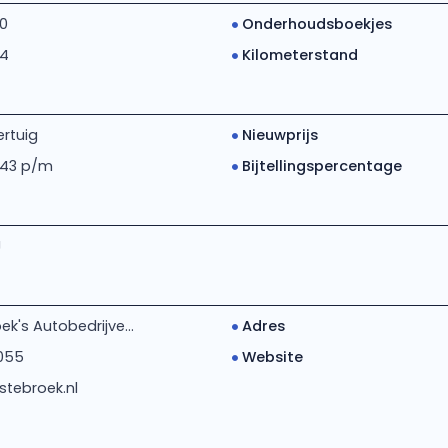
20
Onderhoudsboekjes
24
Kilometerstand
rtuig
Nieuwprijs
 43 p/m
Bijtellingspercentage
J
k's Autobedrijve...
Adres
055
Website
tebroek.nl