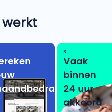
 werkt
3
ereken
Vaak
ouw
binnen
aandbedrag
24 uur
akkoord