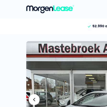
52.990 
Vind jouw auto
Gehele aanbod
Bekijk volledig aanbod
Gezinsauto’s
Bekijk alle gezinsauto’
Hele aanbod
Bekijk alle stadsauto’s
EV’s/Hybrides
Bekijk alle electrische 