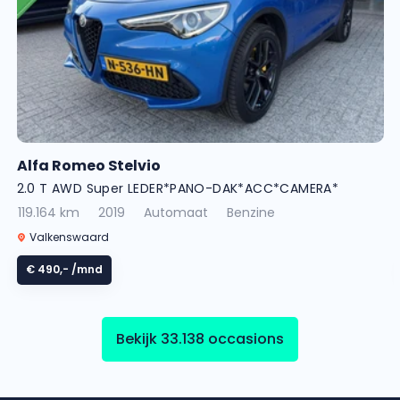
Alfa Romeo Stelvio
2.0 T AWD Super LEDER*PANO-DAK*ACC*CAMERA*
119.164 km
2019
Automaat
Benzine
Valkenswaard
€ 490,-
/mnd
Bekijk 33.138 occasions