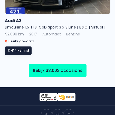
Audi A3
Limousine 1.5 TFSI CoD Sport 3 x S Line | B&O | Virtual |
Keyless | Pano | ACC |
92.698 km
2017
Automaat
Benzine
Heerhugowaard
€ 414,-
/mnd
Bekijk 33.002 occasions