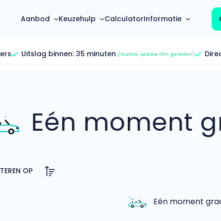
Aanbod
Keuzehulp
Calculator
Informatie
ers
Uitslag binnen:
35 minuten
Dire
(laatste update 15m geleden)
Top 5 populaire merken
Hoeveel kan ik lenen?
Mercedes-Benz
Over ons
Bereken in één minuut
(3500+ auto's)
Eén moment gr
Gehele FAQ’s
Calculator
Volkswagen
Bekijk volledige FAQ’s
s
Maandbedrag berekenen
(4500+ auto's)
Zakelijk
Offerte vergelijken
Volvo
Vragen over zakelijk
Wij geven jou een betere deal
(1000+ auto's)
Particulier
Audi
Vragen over particulier
auto’s
(2000+ auto's)
Eén moment graag
Jouw aanvraag