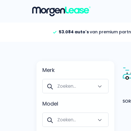
53.084 auto's
van premium partn
Vind jouw auto
Gehele aanbod
Bekijk volledig aanbod
Merk
Gezinsauto’s
Bekijk alle gezinsauto’
Hele aanbod
Bekijk alle stadsauto’s
Model
EV’s/Hybrides
Bekijk alle electrische 