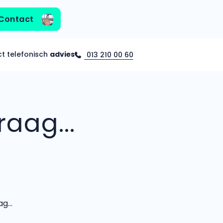
Contact
ct telefonisch
advies
013 210 00 60
aag...
...