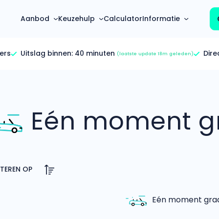
Aanbod
Keuzehulp
Calculator
Informatie
ers
Uitslag binnen:
40 minuten
Dire
(laatste update 18m geleden)
Top 5 populaire merken
Hoeveel kan ik lenen?
Mercedes-Benz
Over ons
Bereken in één minuut
(3500+ auto's)
Eén moment gr
Gehele FAQ’s
Calculator
Volkswagen
Bekijk volledige FAQ’s
s
Maandbedrag berekenen
(4500+ auto's)
Zakelijk
Offerte vergelijken
Volvo
Vragen over zakelijk
Wij geven jou een betere deal
(1000+ auto's)
Particulier
Audi
Vragen over particulier
auto’s
(2000+ auto's)
Eén moment graag
Jouw aanvraag