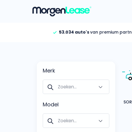
53.034 auto's
van premium partn
Vind jouw auto
Gehele aanbod
Bekijk volledig aanbod
Merk
Gezinsauto’s
Bekijk alle gezinsauto’
Hele aanbod
Bekijk alle stadsauto’s
Model
EV’s/Hybrides
Bekijk alle electrische 