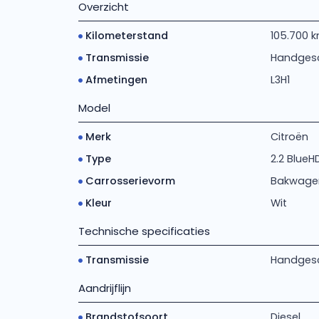
Overzicht
Kilometerstand
105.700 
Transmissie
Handges
Afmetingen
L3H1
Model
Merk
Citroën
Type
2.2 BlueH
Carrosserievorm
Bakwage
Kleur
Wit
Technische specificaties
Transmissie
Handgesch
Aandrijflijn
Brandstofsoort
Diesel