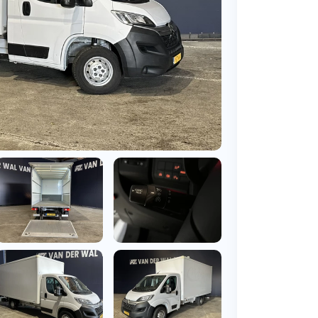
BMW
Vragen over jouw aanvraag
ens
(2000+ auto's)
Leasevormen
Vragen over leasevormen
ens