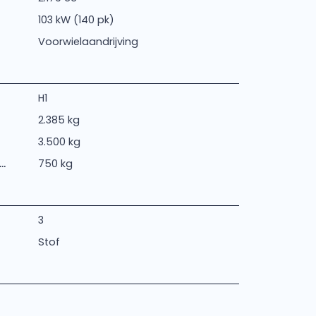
103 kW (140 pk)
Voorwielaandrijving
H1
2.385 kg
3.500 kg
.
750 kg
3
Stof