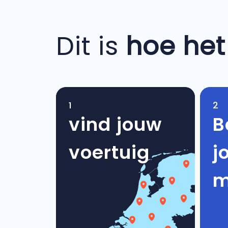
Dit is
hoe het
1
2
vind jouw
B
voertuig
j
m