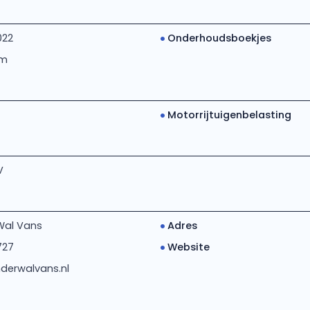
022
Onderhoudsboekjes
km
Motorrijtuigenbelasting
V
Wal Vans
Adres
727
Website
derwalvans.nl