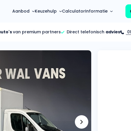
Aanbod
Keuzehulp
Calculator
Informatie
auto's
van premium partners
Direct telefonisch
advies
01
Top 5 populaire merken
Hoeveel kan ik lenen?
Mercedes-Benz
Over ons
Bereken in één minuut
(3500+ auto's)
Gehele FAQ’s
Calculator
Volkswagen
Bekijk volledige FAQ’s
s
Maandbedrag berekenen
(4500+ auto's)
Zakelijk
Offerte vergelijken
Volvo
Vragen over zakelijk
Wij geven jou een betere deal
(1000+ auto's)
Particulier
Audi
Vragen over particulier
auto’s
(2000+ auto's)
Jouw aanvraag