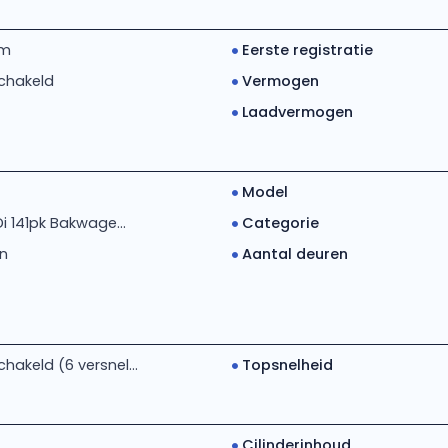
km
Eerste registratie
chakeld
Vermogen
Laadvermogen
Model
Di 141pk Bakwage...
Categorie
n
Aantal deuren
akeld (6 versnel...
Topsnelheid
Cilinderinhoud