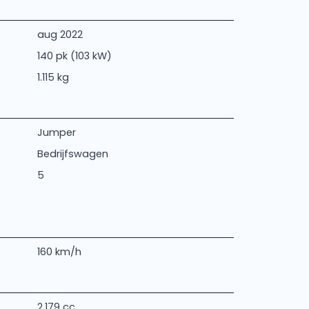
aug 2022
140 pk (103 kW)
1.115 kg
Jumper
Bedrijfswagen
5
160 km/h
2.179 cc