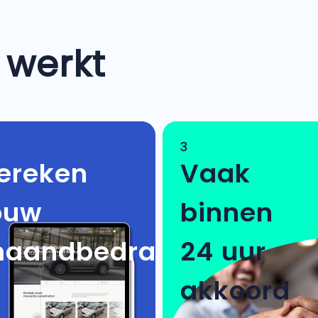
 werkt
3
ereken
Vaak
ouw
binnen
aandbedrag
24 uur
akkoord