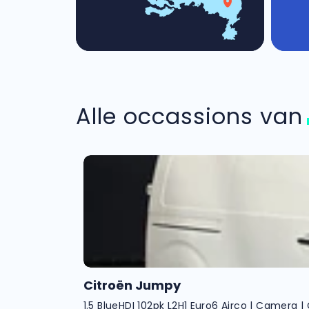
Alle occassions va
Citroën Jumpy
1.5 BlueHDI 102pk L2H1 Euro6 Airco | Camera |