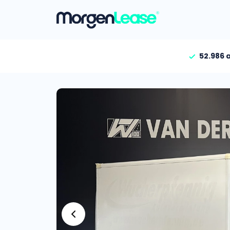
52.986 
Vind jouw auto
Gehele aanbod
Bekijk volledig aanbod
Gezinsauto’s
Bekijk alle gezinsauto’
Hele aanbod
Bekijk alle stadsauto’s
EV’s/Hybrides
Bekijk alle electrische 