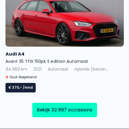
Audi A4
Avant 35 TFSI 150pk S edition Automaat
84.969 km
2021
Automaat
Hybride (benzin...
Oud-Beijerland
€ 370,-
/mnd
Bekijk 32.997 occasions