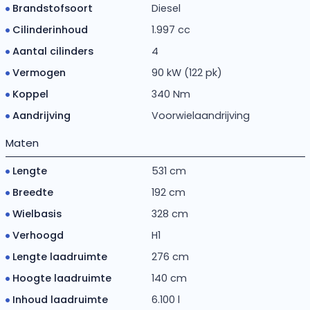
Brandstofsoort
Diesel
Cilinderinhoud
1.997 cc
Aantal cilinders
4
Vermogen
90 kW (122 pk)
Koppel
340 Nm
Aandrijving
Voorwielaandrijving
Maten
Lengte
531 cm
Breedte
192 cm
Wielbasis
328 cm
Verhoogd
H1
Lengte laadruimte
276 cm
Hoogte laadruimte
140 cm
Inhoud laadruimte
6.100 l