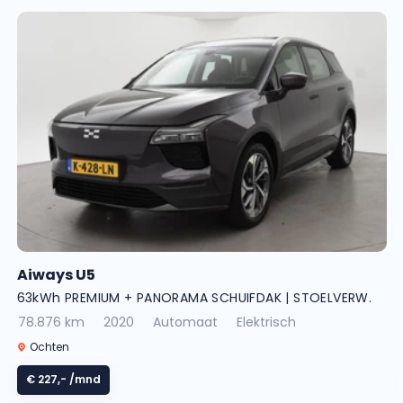
Aiways U5
63kWh PREMIUM + PANORAMA SCHUIFDAK | STOELVERW.
78.876 km
2020
Automaat
Elektrisch
Ochten
€ 227,-
/mnd