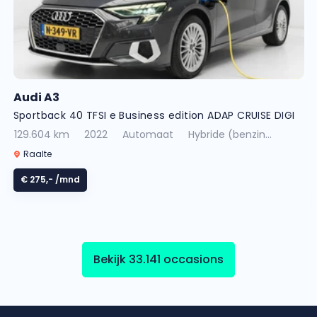
Audi A3
Sportback 40 TFSI e Business edition ADAP CRUISE DIGI
DASH
129.604 km
2022
Automaat
Hybride (benzin...
Raalte
€ 275,-
/mnd
Bekijk 33.141 occasions