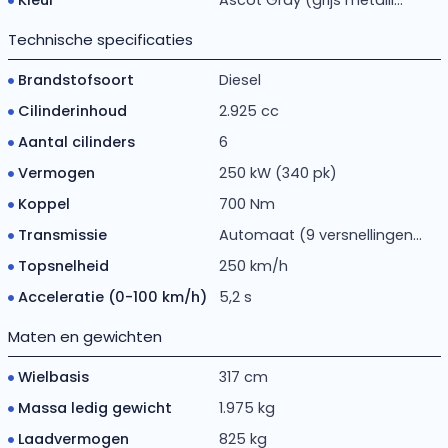
Kleur
Ascot Gray (grijs metalli...
Technische specificaties
Brandstofsoort
Diesel
Cilinderinhoud
2.925 cc
Aantal cilinders
6
Vermogen
250 kW (340 pk)
Koppel
700 Nm
Transmissie
Automaat (9 versnellingen...
Topsnelheid
250 km/h
Acceleratie (0-100 km/h)
5,2 s
Maten en gewichten
Wielbasis
317 cm
Massa ledig gewicht
1.975 kg
Laadvermogen
825 kg