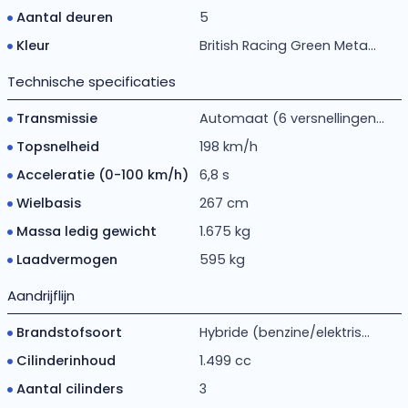
Aantal deuren
5
Kleur
British Racing Green Meta...
Technische specificaties
Transmissie
Automaat (6 versnellingen...
Topsnelheid
198 km/h
Acceleratie (0-100 km/h)
6,8 s
Wielbasis
267 cm
Massa ledig gewicht
1.675 kg
Laadvermogen
595 kg
Aandrijflijn
Brandstofsoort
Hybride (benzine/elektris...
Cilinderinhoud
1.499 cc
Aantal cilinders
3