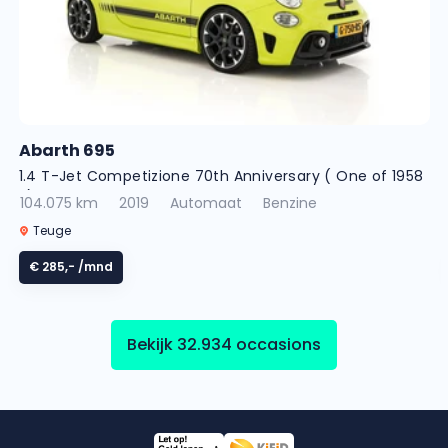
Abarth 695
1.4 T-Jet Competizione 70th Anniversary ( One of 1958
! )
104.075 km
2019
Automaat
Benzine
Teuge
€ 285,-
/mnd
Bekijk 32.934 occasions