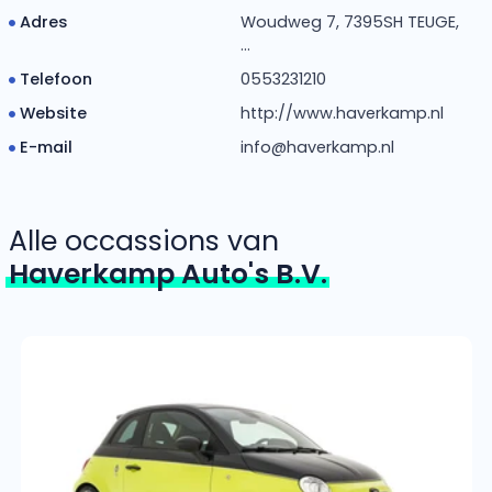
Adres
Woudweg 7, 7395SH TEUGE,
...
Telefoon
0553231210
Website
http://www.haverkamp.nl
E-mail
info@haverkamp.nl
Alle occassions van
Haverkamp Auto's B.V.