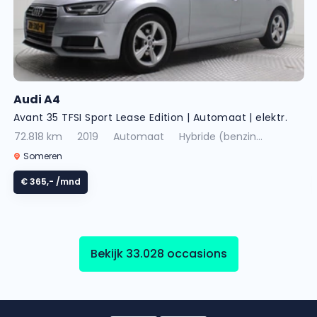
Audi A4
Avant 35 TFSI Sport Lease Edition | Automaat | elektr.
achterklep | climate control | navigatie | cruise control
72.818 km
2019
Automaat
Hybride (benzin...
| bluetooth | velgen met winterbanden
Someren
€ 365,-
/mnd
Bekijk 33.028 occasions