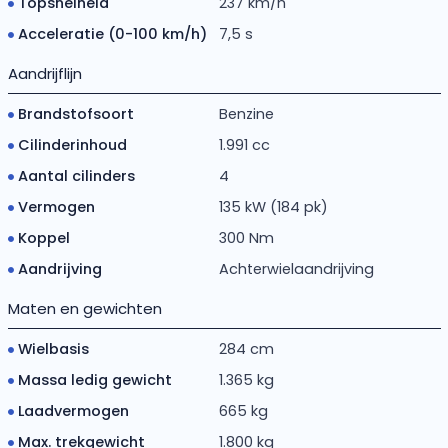
Topsnelheid
237 km/h
Acceleratie (0-100 km/h)
7,5 s
Aandrijflijn
Brandstofsoort
Benzine
Cilinderinhoud
1.991 cc
Aantal cilinders
4
Vermogen
135 kW (184 pk)
Koppel
300 Nm
Aandrijving
Achterwielaandrijving
Maten en gewichten
Wielbasis
284 cm
Massa ledig gewicht
1.365 kg
Laadvermogen
665 kg
Max. trekgewicht
1.800 kg