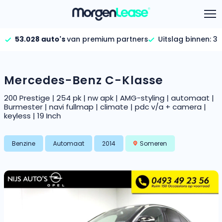
Uitslag binnen:
35
53.028 auto's
van premium partners
Aanbod
Vind jouw auto
Keuzehulp
Mercedes-Benz C-Klasse
We staan voor je klaar!
Calculator
Gehele aanbod
200 Prestige | 254 pk | nw apk | AMG-styling | automaat |
Bekijk volledig aanbod
Burmester | navi fullmap | climate | pdc v/a + camera |
Informatie
Hoeveel kan ik lenen?
keyless | 19 Inch
Bereken in één minuut
FAQ per categorie
Gezinsauto’s
Bekijk alle gezinsauto’s
Benzine
Automaat
2014
Someren
Calculator
Over ons
Maandbedrag berekenen
Hele aanbod
Bekijk alle stadsauto’s
Gehele FAQ’s
Offerte vergelijken
Bekijk volledige FAQ’s
Wij geven jou een betere deal
EV’s/Hybrides
Bekijk alle electrische auto’s