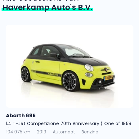
Haverkamp Auto's B.V.
Abarth 695
1.4 T-Jet Competizione 70th Anniversary ( One of 1958
! )
104.075 km
2019
Automaat
Benzine