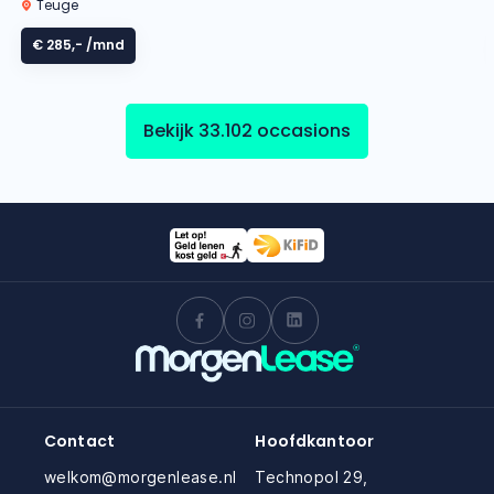
Teuge
€ 285,-
/mnd
Bekijk 33.102 occasions
Contact
Hoofdkantoor
welkom@morgenlease.nl
Technopol 29,