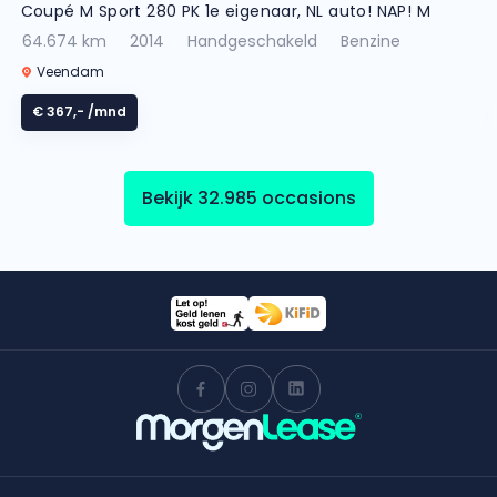
Coupé M Sport 280 PK 1e eigenaar, NL auto! NAP! M
Sport
64.674 km
2014
Handgeschakeld
Benzine
Veendam
€ 367,-
/mnd
Bekijk 32.985 occasions