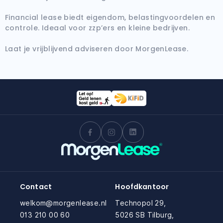
Financial lease biedt eigendom, belastingvoordelen en
controle. Ideaal voor zzp’ers en kleine bedrijven.
Laat je vrijblijvend adviseren door MorgenLease.
Contact
Hoofdkantoor
welkom@morgenlease.nl
Technopol 29,
013 210 00 60
5026 SB Tilburg,