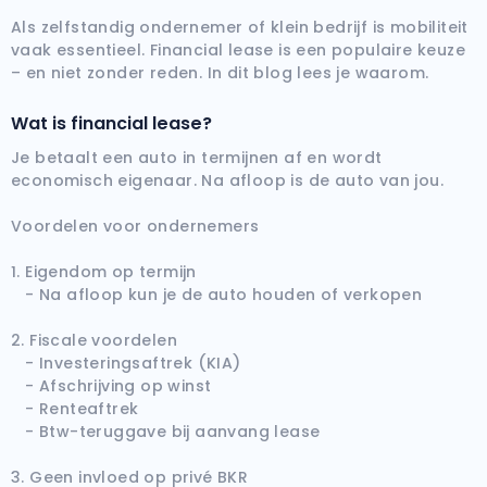
Als zelfstandig ondernemer of klein bedrijf is mobiliteit
Audi
vaak essentieel. Financial lease is een populaire keuze
(2000+ auto's)
– en niet zonder reden. In dit blog lees je waarom.
BMW
Wat is financial lease?
(2000+ auto's)
Je betaalt een auto in termijnen af en wordt
economisch eigenaar. Na afloop is de auto van jou.
Voordelen voor ondernemers
1. Eigendom op termijn
- Na afloop kun je de auto houden of verkopen
2. Fiscale voordelen
- Investeringsaftrek (KIA)
- Afschrijving op winst
- Renteaftrek
- Btw-teruggave bij aanvang lease
3. Geen invloed op privé BKR